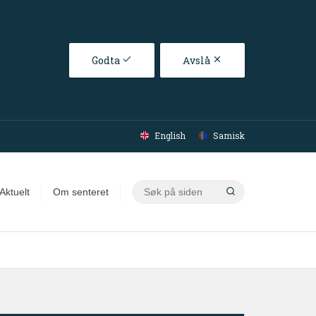
Godta
Avslå
English
Samisk
Søk
Aktuelt
Om senteret
på
siden