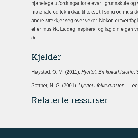
hjartelege utfordringar for elevar i grunnskule og 
materiale og teknikkar, til tekst, til song og mus
andre strekkjer seg over veker. Nokon er tverrfag
eller musikk. La deg inspirera, og lag din eigen v
di.
Kjelder
Høystad, O. M. (2011).
Hjertet. En kulturhistorie
. 
Sæther, N. G. (2001).
Hjertet i folkekunsten – en
Relaterte ressurser