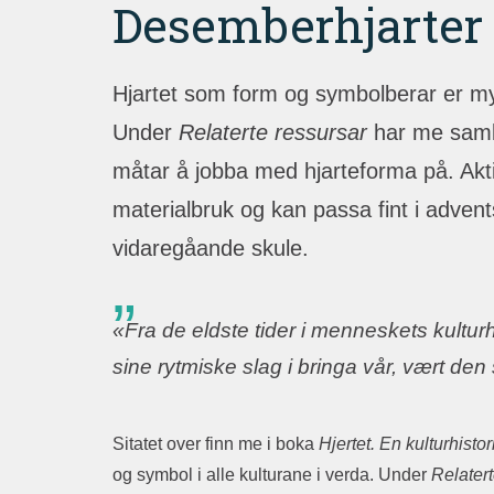
Desemberhjarter
Hjartet som form og symbolberar er myk
Under
Relaterte ressursar
har me samla
måtar å jobba med hjarteforma på. Akti
materialbruk og kan passa fint i advent
vidaregåande skule.
«Fra de eldste tider i menneskets kulturh
sine rytmiske slag i bringa vår, vært de
Sitatet over finn me i boka
Hjertet. En kulturhistor
og symbol i alle kulturane i verda. Under
Relatert