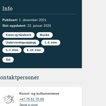
Info
Publisert:
1. desember 2021
Sist oppdatert:
22. januar 2026
Kunst og håndverk
Musikk
Undervisningsopplegg
1.-4. trinn
5.-7. trinn
8.-10. trinn
#jul
ontaktpersoner
Kunst- og kultursenteret
+47 75 51 75 00
Send e-post