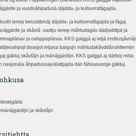
nájgárde ja vuodoåhpadusá dájdda- ja kultuvrrafágajda.
udit ienep berustibmáj dájdda- ja kultuvrrafágajda ja fágaj
nájgárde ja skåvlå oadtju ienep máhtudagáv dádjadittjat ja
 rámmaplánav ja oahppoplánav. KKS galggá aj ietjá institusjåvnåj
iddjeoahpojt doarjjot ietjasa bargujn máhtudakåvddånahttemijn
ágaj gáktuj skåvlåjn ja mánájgárdijn. KKS galggá aj dárboj milta
nasjonála åhpadusoajválattjajda dán fáhkasuorge gáktuj.
uohkusa
rddeæjgáda
mánájgárdijn ja skåvlåjn
sitiehtta