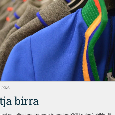
n /KKS
ja birra
kunst og kultur i opplæringen (oanedum KKS) galggá vájkkudit