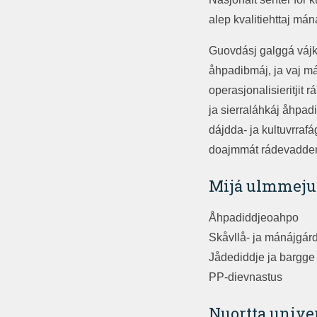
alep kvalitiehttaj má
Guovdásj galggá vájkk
åhpadibmáj, ja vaj má
operasjonalisieritjit
ja sierraláhkáj åhpad
dájdda- ja kultuvrraf
doajmmát rádevadden 
Mijá ulmmej
Åhpadiddjeoahpo
Skåvllå- ja mánájgá
Jådediddje ja bargge 
PP-dievnastus
Nuortta univer