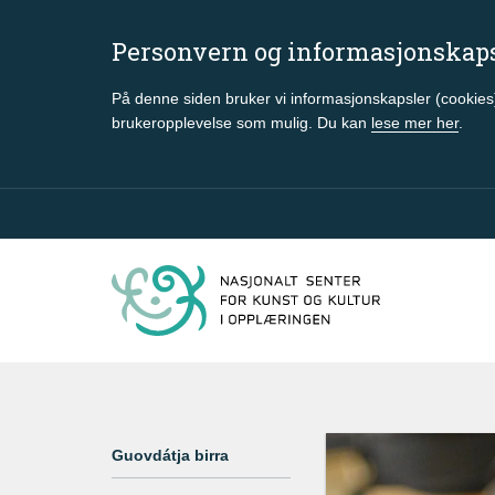
Personvern og informasjonskap
På denne siden bruker vi informasjonskapsler (cookies)
brukeropplevelse som mulig. Du kan
lese mer her
.
Gå til hovedinnhold
Guovdátja birra