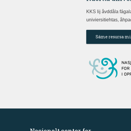
KKS lij åvddåla fágal
univiersitiehtas, åhpa
Sáme resursa mi
Nasjonalt senter for