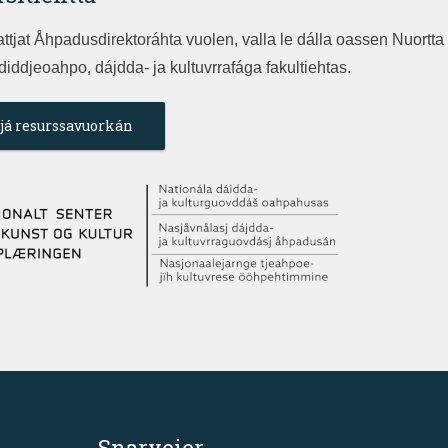
attjat Åhpadusdirektoráhta vuolen, valla le dálla oassen Nuortta
diddjeoahpo, dájdda- ja kultuvrrafága fakultiehtas.
já resurssavuorkán
Snarveier