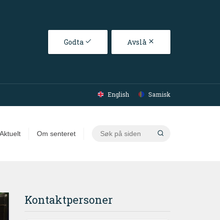
Godta
Avslå
English
Samisk
Søk
Aktuelt
Om senteret
på
siden
Kontaktpersoner