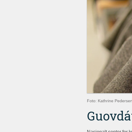
Foto: Kathrine Pederse
Guovdát
Nasjonalt senter for 