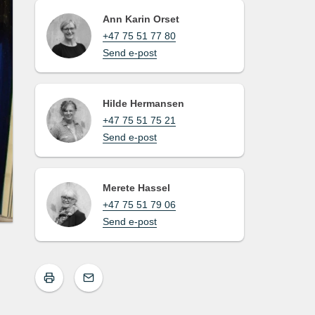
Ann Karin Orset
+47 75 51 77 80
Send e-post
Hilde Hermansen
+47 75 51 75 21
Send e-post
Merete Hassel
+47 75 51 79 06
Send e-post