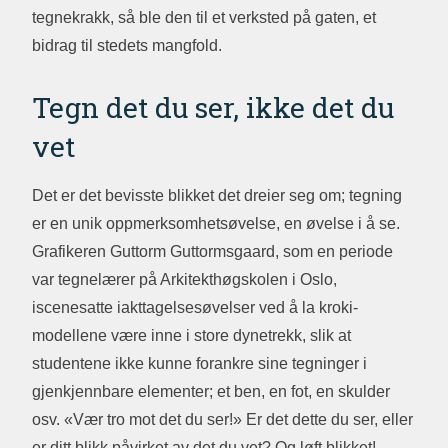
tegnekrakk, så ble den til et verksted på gaten, et
bidrag til stedets mangfold.
Tegn det du ser, ikke det du
vet
Det er det bevisste blikket det dreier seg om; tegning
er en unik oppmerksomhetsøvelse, en øvelse i å se.
Grafikeren Guttorm Guttormsgaard, som en periode
var tegnelærer på Arkitekthøgskolen i Oslo,
iscenesatte iakttagelsesøvelser ved å la kroki-
modellene være inne i store dynetrekk, slik at
studentene ikke kunne forankre sine tegninger i
gjenkjennbare elementer; et ben, en fot, en skulder
osv. «Vær tro mot det du ser!» Er det dette du ser, eller
er ditt blikk påvirket av det du vet? Og løft blikket!