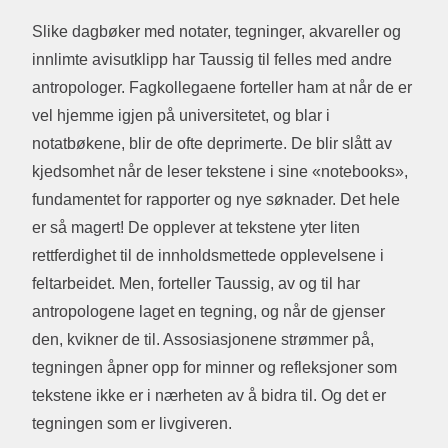
Slike dagbøker med notater, tegninger, akvareller og
innlimte avisutklipp har Taussig til felles med andre
antropologer. Fagkollegaene forteller ham at når de er
vel hjemme igjen på universitetet, og blar i
notatbøkene, blir de ofte deprimerte. De blir slått av
kjedsomhet når de leser tekstene i sine «notebooks»,
fundamentet for rapporter og nye søknader. Det hele
er så magert! De opplever at tekstene yter liten
rettferdighet til de innholdsmettede opplevelsene i
feltarbeidet. Men, forteller Taussig, av og til har
antropologene laget en tegning, og når de gjenser
den, kvikner de til. Assosiasjonene strømmer på,
tegningen åpner opp for minner og refleksjoner som
tekstene ikke er i nærheten av å bidra til. Og det er
tegningen som er livgiveren.