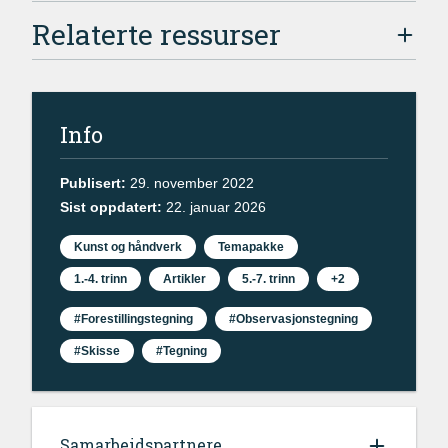
Relaterte ressurser
Info
Publisert:
29. november 2022
Sist oppdatert:
22. januar 2026
Kunst og håndverk
Temapakke
1.-4. trinn
Artikler
5.-7. trinn
+2
#Forestillingstegning
#Observasjonstegning
#Skisse
#Tegning
Samarbeidspartnere