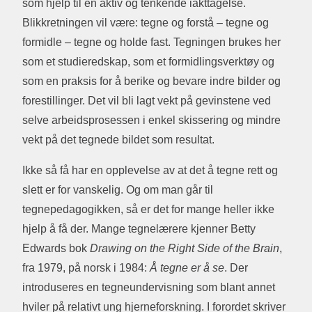
som hjelp til en aktiv og tenkende iakttagelse.
Blikkretningen vil være: tegne og forstå – tegne og
formidle – tegne og holde fast. Tegningen brukes her
som et studieredskap, som et formidlingsverktøy og
som en praksis for å berike og bevare indre bilder og
forestillinger. Det vil bli lagt vekt på gevinstene ved
selve arbeidsprosessen i enkel skissering og mindre
vekt på det tegnede bildet som resultat.
Ikke så få har en opplevelse av at det å tegne rett og
slett er for vanskelig. Og om man går til
tegnepedagogikken, så er det for mange heller ikke
hjelp å få der. Mange tegnelærere kjenner Betty
Edwards bok
Drawing on the Right Side of the Brain
,
fra 1979, på norsk i 1984:
Å tegne er å se
. Der
introduseres en tegneundervisning som blant annet
hviler på relativt ung hjerneforskning. I forordet skriver