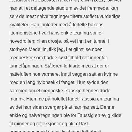
han at i et deltagende studium av det fremmede, kan
selv de mest naive tegninger tilføre stoffet uvurderlige
kvaliteter. Han innleder med å fortelle bokens
kjernehistorie hvor hans enkle tegning spiller
hovedrollen: «I en drosje, på vei inn i en tunnel i
storbyen Medellin, fikk jeg, i et glimt, se noen
mennesker som hadde søkt tilhold rett innenfor
tunnelåpningen. Sjåføren forklarte meg at der er
natteluften noe varmere. Inntil veggen satt en kvinne
med en lang nylonsekk i fanget. Hun sydde den
sammen om et menneske, kanskje hennes døde
mann». Hjemme på hotellet laget Taussig en tegning
av det han siden sverger på at han har sett. Denne
enkle og naive tegningen ble for Taussig en evig kilde
til minner og refleksjoner og blir et fast
omdreiningspunkt i hans livslange feltarbeid.