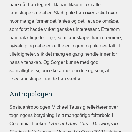
bare når han tegnet fikk han liksom tak i alle
landskapets detaljer. Stadig ble han overrasket over
hvor mange former det fantes og det i et øde område,
som først hadde virket ganske uinteressant. Ettersom
han trakk linje for linje, kom landskapet ham nærmere,
nøyaktig og i alle enkeltheter. Ingenting ble overlatt til
tilfeldigheter, slik det mang en gang hendte innenfor
hans vitenskap. Og Sorger kunne med god
samvittighet si, om ikke annet enn til seg selv, at
i
det
landskapet hadde han vært.»
Antropologen:
Sosialantropologen Michael Taussig reflekterer over
tegningens betydning i sitt mangeårige feltarbeid i
Colombia. I boken
I Swear I Saw This – Drawings in
Fieldwork Notebooks, Namely My Own
(2011), skriver