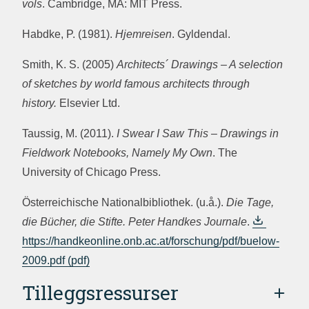
vols
. Cambridge, MA: MIT Press.
Habdke, P. (1981).
Hjemreisen
. Gyldendal.
Smith, K. S. (2005)
Architects´ Drawings – A selection
of sketches by world famous architects through
history.
Elsevier Ltd.
Taussig, M. (2011).
I Swear I Saw This – Drawings in
Fieldwork Notebooks, Namely My Own
. The
University of Chicago Press.
Österreichische Nationalbibliothek. (u.å.).
Die Tage,
die Bücher, die Stifte. Peter Handkes Journale
.
https://handkeonline.onb.ac.at/forschung/pdf/buelow-
2009.pdf
Tilleggsressurser