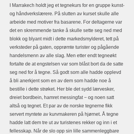
I Marrakech holdt jeg et tegnekurs for en gruppe kunst-
og håndverkslærere. På slutten av kurset skulle alle
arbeide med motiver fra basarene. For deltagerne var
det en skremmende tanke å skulle sette seg ned med
blokk og blyant midt i dette markedsmylderet, tett på
verksteder på gaten, opprømte turister og pågående
handelsmenn av alle slag. Men etter endt tegneøkt
fortalte de at engstelsen var som blåst bort da de satte
seg ned for å tegne. Så godt som alle hadde opplevd
å bli anerkjent som en av dem som hadde noe å
bestille i dette strøket. Her ble det sydd lærvesker,
dreiet bordbein, hamret messingfat − og noen satt
altså og tegnet. Et par av de norske tegnerne fikk
servert myntete av kurvmakeren på hjørnet. Å tegne
hadde latt dem tre ut av turistenes rekker og inn i et
fellesskap. Når de slo opp sin lille sammenleggbare