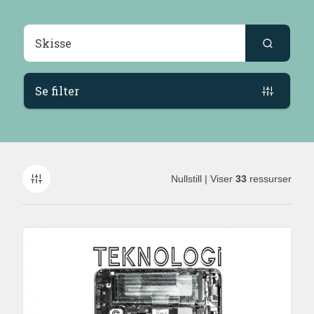
Søkeresultater
Se filter
Nullstill
| Viser
33
ressurser