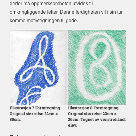
derfor må oppmerksomheten utvides til
omkringliggende felter. Denne ferdigheten vil i sin tur
komme motivtegningen til gode.
Illustrasjon 7 Formtegning.
Illustrasjon 8 Formtegning.
Original størrelse 22cm x
Original størrelse 20cm x
35cm.
26cm. Tegnet av venstrehåndt
elev.