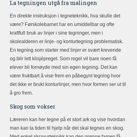
La tegningen utgå fra malingen
En direkte instruksjon i tegneteknikk, hva skulle det
være? Førskolebarnet har en umiddelbar og ofte
kraftfull bruk av linjer i sine tegninger, men i
skolealderen er linje- og konturtegning problematisk.
En tegning som starter med linjer er svært krevende
og blir lett klisjépreget. Som regel vil bare noen få
elever bli fornøyde med sin egen tegning. Det kan
være fruktbart å vise frem en påbegynt tegning hvor
det ikke er brukt konturlinjer, men hvor formen ser ut til
å gro frem.
Skog som vokser
Læreren kan her tegne på et stort ark og vise hvordan
man kan ta tiden til hjelp når det skal tegnes en skog.
Med enkel skravurteknikk kan den grønne fargen få