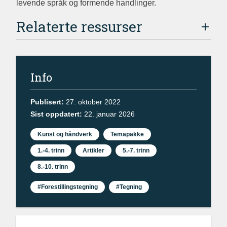
levende språk og formende handlinger.
Relaterte ressurser
Info
Publisert:
27. oktober 2022
Sist oppdatert:
22. januar 2026
Kunst og håndverk
Temapakke
1.-4. trinn
Artikler
5.-7. trinn
8.-10. trinn
#Forestillingstegning
#Tegning