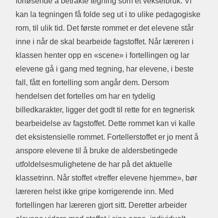
forløsende å betrakte tegning som et vekselbruk. Vi
kan la tegningen få folde seg ut i to ulike pedagogiske
rom, til ulik tid. Det første rommet er det elevene står
inne i når de skal bearbeide fagstoffet. Når læreren i
klassen henter opp en «scene» i fortellingen og lar
elevene gå i gang med tegning, har elevene, i beste
fall, fått en fortelling som angår dem. Dersom
hendelsen det fortelles om har en tydelig
billedkarakter, ligger det godt til rette for en tegnerisk
bearbeidelse av fagstoffet. Dette rommet kan vi kalle
det eksistensielle rommet. Fortellerstoffet er jo ment å
anspore elevene til å bruke de aldersbetingede
utfoldelsesmulighetene de har på det aktuelle
klassetrinn. Når stoffet «treffer elevene hjemme», bør
læreren helst ikke gripe korrigerende inn. Med
fortellingen har læreren gjort sitt. Deretter arbeider