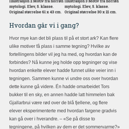
Illustrasjon 2 Motiv fra norrøn
Illustrasjon 3 Motiv fra norrøn
mytologi. Elev, 5. klasse.
mytologi. Elev, 5. klasse.
Original størrelse 61 x 43 cm.
Original størrelse 30 x 21 cm.
Hvordan går vi i gang?
Hvor mye kan det bli plass til på et stort ark? Kan flere
ulike motiver få plass i samme tegning? Hvilke av
fortellingens bilder vil jeg ha med, og hvordan kan de
forbindes? Nå kunne jeg holde opp tegninger og vise
hvordan enkelte elever hadde funnet ulike veier inn i
tegningen. Sammen kunne vi undre oss over hvordan
dette kunne gå videre. Én hadde omarbeidet Tors
bukker til en sky, en annen hadde latt himmelen bak
Gjallarbrui være rød over de blå fjellene, og flere
elever eksperimenterte med hvordan fargene gradvis
kan gå over i hverandre. – «Se på disse to
tegningene, på hvilken av dem er det sommervarme?»