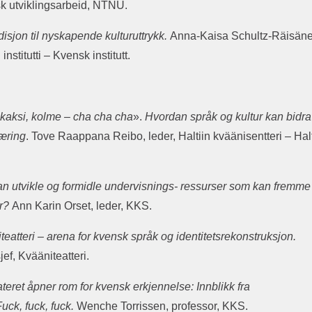
isk utviklingsarbeid, NTNU.
disjon til nyskapende kulturuttrykk.
Anna-Kaisa Schultz-Räisäne
nstitutti – Kvensk institutt.
 kaksi, kolme – cha cha cha
».
Hvordan språk og kultur kan bidra 
læring
. Tove Raappana Reibo, leder, Haltiin kväänisentteri – Halt
n utvikle og formidle undervisnings- ressurser som kan fremme
ur?
Ann Karin Orset, leder, KKS.
teatteri – arena for kvensk språk og identitetsrekonstruksjon.
jef, Kvääniteatteri.
ateret åpner rom for kvensk erkjennelse: Innblikk fra
uck, fuck, fuck.
Wenche Torrissen, professor, KKS.