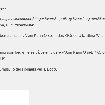
rekk.
tning av tilskuddsordninger kvensk språk og kvensk og norskfin
ne, Kulturdirektoratet.
ordsamtaler v/ Ann Karin Orset, leder, KKS og Ulla-Stina Wila
tning som begynnelse på veien videre v/ Ann Karin Orset, KKS o
NJS.
rhus, Tolder Holmers vei 4, Bodø.