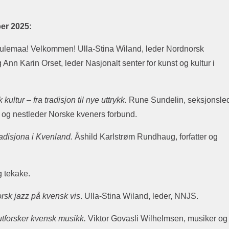
er 2025:
ttulemaa! Velkommen! Ulla-Stina Wiland, leder Nordnorsk
Ann Karin Orset, leder Nasjonalt senter for kunst og kultur i
kultur – fra tradisjon til nye uttrykk.
Rune Sundelin, seksjonsle
iT og nestleder Norske kveners forbund.
adisjona i Kvenland.
Åshild Karlstrøm Rundhaug, forfatter og
g tekake.
rsk jazz på kvensk vis
. Ulla-Stina Wiland, leder, NNJS.
 utforsker kvensk musikk.
Viktor Govasli Wilhelmsen, musiker og