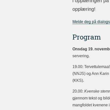
i opplæringen på 
opplæring!
Melde deg på dialogs
Program
Onsdag 19. november
servering.
19.00: Tervettulemaa
(NNJS) og Ann Karin O
(KKS).
20.00:
Kvenske stemm
gjennom tekst og bilde
mangfoldet kvenene i 