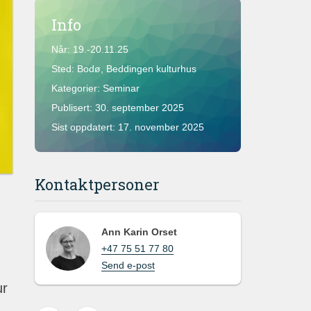
Info
Når: 19.-20.11.25
Sted: Bodø, Beddingen kulturhus
Kategorier: Seminar
Publisert:
30. september 2025
Sist oppdatert:
17. november 2025
Kontaktpersoner
Ann Karin Orset
+47 75 51 77 80
Send e-post
ur