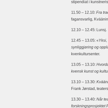
stipendiat i kunstner
11.50 – 12.10:
Fra tra
fagansvarlig, Kväänin i
12.10 – 12.45: Lunsj.
12.45 – 13.05: «
Yksi,
synliggjøring og opp
kvenkultursenter.
13.05 – 13.10:
Hvorda
kvensk kunst og kult
13.10 – 13.30:
Kvääni
Frank Jørstad, teaters
13.30 – 13.40:
Når te
forskningsprosjektet F