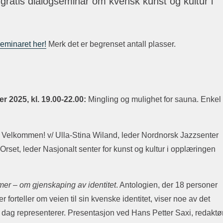
gratis dialogseminar om kvensk kunst og kultur i
eminaret her!
Merk det er begrenset antall plasser.
 2025, kl. 19.00-22.00:
Mingling og mulighet for sauna. Enkel
! Velkommen! v/ Ulla-Stina Wiland, leder Nordnorsk Jazzsenter
rset, leder Nasjonalt senter for kunst og kultur i opplæringen
er – om gjenskaping av identitet
. Antologien, der 18 personer
r forteller om veien til sin kvenske identitet, viser noe av det
dag representerer. Presentasjon ved Hans Petter Saxi, redaktø