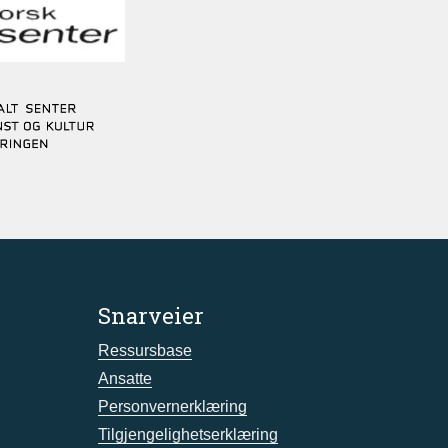
Snarveier
Ressursbase
Ansatte
Personvernerklæring
Tilgjengelighetserklæring