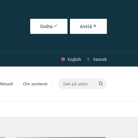
Godta
Avslå
English
Samisk
Søk
Aktuelt
Om senteret
på
siden