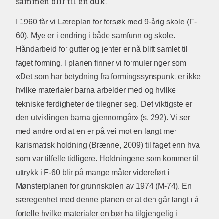
sammen blir til en duk.
I 1960 får vi Læreplan for forsøk med 9-årig skole (F-
60). Mye er i endring i både samfunn og skole.
Håndarbeid for gutter og jenter er nå blitt samlet til
faget forming. I planen finner vi formuleringer som
«Det som har betydning fra formingssynspunkt er ikke
hvilke materialer barna arbeider med og hvilke
tekniske ferdigheter de tilegner seg. Det viktigste er
den utviklingen barna gjennomgår» (s. 292). Vi ser
med andre ord at en er på vei mot en langt mer
karismatisk holdning (Brænne, 2009) til faget enn hva
som var tilfelle tidligere. Holdningene som kommer til
uttrykk i F-60 blir på mange måter videreført i
Mønsterplanen for grunnskolen av 1974 (M-74). En
særegenhet med denne planen er at den går langt i å
fortelle hvilke materialer en bør ha tilgjengelig i