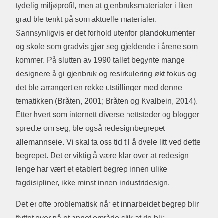
tydelig miljøprofil, men at gjenbruksmaterialer i liten
grad ble tenkt på som aktuelle materialer.
Sannsynligvis er det forhold utenfor plandokumenter
og skole som gradvis gjør seg gjeldende i årene som
kommer. På slutten av 1990 tallet begynte mange
designere å gi gjenbruk og resirkulering økt fokus og
det ble arrangert en rekke utstillinger med denne
tematikken (Bråten, 2001; Bråten og Kvalbein, 2014).
Etter hvert som internett diverse nettsteder og blogger
spredte om seg, ble også redesignbegrepet
allemannseie. Vi skal ta oss tid til å dvele litt ved dette
begrepet. Det er viktig å være klar over at redesign
lenge har vært et etablert begrep innen ulike
fagdisipliner, ikke minst innen industridesign.
Det er ofte problematisk når et innarbeidet begrep blir
flyttet over på et annet område slik at de blir