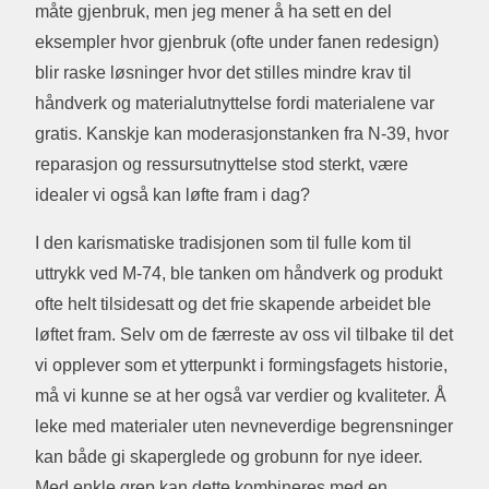
måte gjenbruk, men jeg mener å ha sett en del
eksempler hvor gjenbruk (ofte under fanen redesign)
blir raske løsninger hvor det stilles mindre krav til
håndverk og materialutnyttelse fordi materialene var
gratis. Kanskje kan moderasjonstanken fra N-39, hvor
reparasjon og ressursutnyttelse stod sterkt, være
idealer vi også kan løfte fram i dag?
I den karismatiske tradisjonen som til fulle kom til
uttrykk ved M-74, ble tanken om håndverk og produkt
ofte helt tilsidesatt og det frie skapende arbeidet ble
løftet fram. Selv om de færreste av oss vil tilbake til det
vi opplever som et ytterpunkt i formingsfagets historie,
må vi kunne se at her også var verdier og kvaliteter. Å
leke med materialer uten nevneverdige begrensninger
kan både gi skaperglede og grobunn for nye ideer.
Med enkle grep kan dette kombineres med en