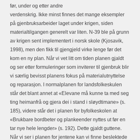
før, under og etter andre
verdenskrig. Ikke minst finnes det mange eksempler
på gjenbruksarbeider laget under krigen, siden
materialtilgangen generelt var liten. N-39 ble på grunn
av krigen sent implementert i norsk skole (Kjosavik,
1998), men den fikk til gjengjeld virke lenge før det
kom en ny plan. Når vi vet litt om tiden planen gjaldt
og ser etter formuleringer som inviterer til gjenbruk blir
vi særlig bevisst planens fokus på materialutnyttelse
og reparasjon. I normalplanen for landsfolkeskulen
står det blant annet at «Elevane må kunne ta med seg
ting heimanfrå og gjera dei i stand i sløydtimane» (s.
185), videre står det i planen for byfolkeskolen at
«Brukbare bordbeter og plankeender nyttes ut før en
tar nye hele lengder» (s. 192). Dette gjaldt guttene.
Når vi ser i planen for jentene kan vi finne beslektede