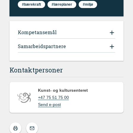
#bærekraft
#læreplaner
#miljø
Kompetansemål
Samarbeidspartnere
Kontaktpersoner
Kunst- og kultursenteret
+47 75 51 75 00
Send e-post