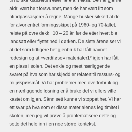
til norske klasserom etter flere år i eksil. De har gjerne
aldri vært helt forsvunnet, men de har vært litt som
blindpassasjerer å regne. Mange husker sikkert at de
for alvor entret formingsskipet på 1960- og 70-tallet,
reiste på øvre dekk i 10 – 20 år, før de etter hvert ble
landsatt eller flyttet ned i dørken. De siste årene ser vi
at det som tidligere het gjenbruk har fått navnet
redesign og at «verdiløse» materialer1* igjen har fått
en plass i solen. Det enkle og mest nærliggende
svaret på hva som har skjedd er relatert til ressurs- og
miljøspørsmål. Vi har problemer med overforbruk og
en nærliggende løsning er å bruke det vi ellers ville
kastet om igjen. Sånn sett kunne vi stoppet her. Vi har
ett svar på hva som er disse materialenes legitimitet i
skolen, men jeg vil prøve å problematisere dette og
sette det hele inn i en noe større kontekst.