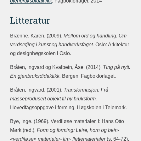
gjenbruksdidaktikk
, Fagbokforlaget, 2014
Litteratur
Brænne, Karen. (2009).
Mellom ord og handling: Om
verdsetjing i kunst og handverksfaget
. Oslo: Arkitektur-
og designhøgskolen i Oslo.
Bråten, Ingvard og Kvalbein, Åse. (2014).
Ting på nytt:
En gjenbruksdidaktikk.
Bergen: Fagbokforlaget.
Bråten, Ingvard. (2001).
Transformasjon: Frå
masseprodusert objekt til ny bruksform.
Hovedfagsoppgave i forming, Høgskolen i Telemark.
Bye, Inge. (1969). Verdiløse materialer. I: Hans Otto
Mørk (red.),
Form og forming: Leire, horn og bein-
«verdiløse» materialer- lim- flettematerialer
(s. 64-72).