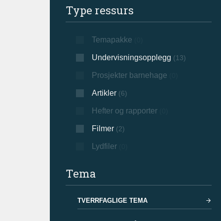
Type ressurs
Temapakke
(0)
Undervisningsopplegg
(13)
Prosjekter barnehage
(0)
Artikler
(6)
Hefter og rapporter
(0)
Filmer
(2)
Lydfiler
(0)
Tema
TVERRFAGLIGE TEMA