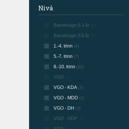
Filtrer søkeresultat
Nivå
Barnehage 0-3 år
(0)
Barnehage 3-6 år
(0)
1.-4. trinn
(4)
5.-7. trinn
(7)
8.-10. trinn
(20)
VGO
(0)
VGO - KDA
(3)
VGO - MDD
(1)
VGO - DH
(3)
VGO - HDP
(0)
SFO