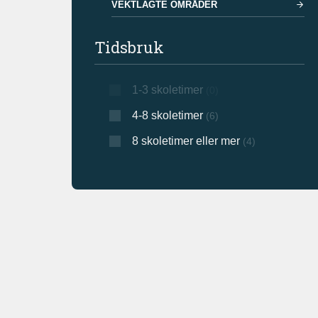
VEKTLAGTE OMRÅDER
Tidsbruk
1-3 skoletimer
(0)
4-8 skoletimer
(6)
8 skoletimer eller mer
(4)