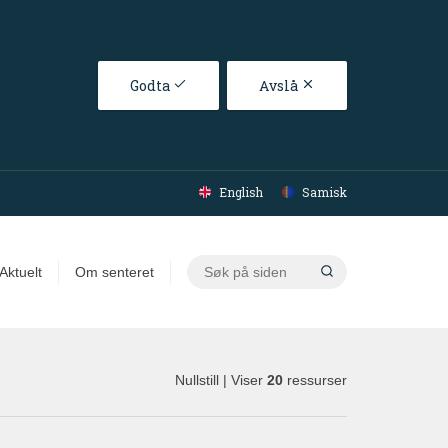
Godta
Avslå
English
Samisk
Søk
Aktuelt
Om senteret
på
siden
Nullstill
| Viser
20
ressurser