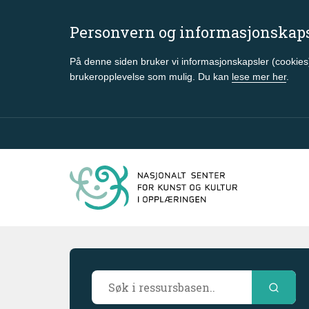
Personvern og informasjonskap
På denne siden bruker vi informasjonskapsler (cookies)
brukeropplevelse som mulig. Du kan
lese mer her
.
Gå til hovedinnhold
Søkeresultater
Søk i ressursbasen