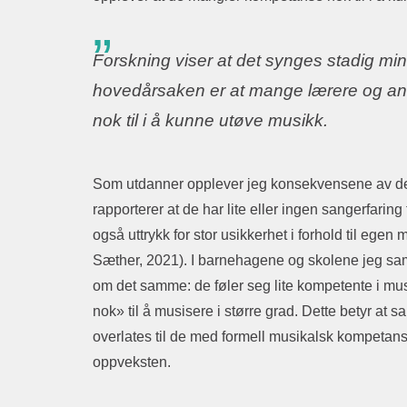
Forskning viser at det synges stadig mi
hovedårsaken er at mange lærere og an
nok til i å kunne utøve musikk.
Som utdanner opplever jeg konsekvensene av dett
rapporterer at de har lite eller ingen sangerfari
også uttrykk for stor usikkerhet i forhold til ege
Sæther, 2021). I barnehagene og skolene jeg sam
om det samme: de føler seg lite kompetente i mu
nok» til å musisere i større grad. Dette betyr at s
overlates til de med formell musikalsk kompetans
oppveksten.