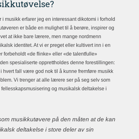
ikkutøvelse?
musikk erfarer jeg en interessant dikotomi i forhold
utøveren er både en mulighet til å berøre, inspirer og
Vi vet at ikke bare lærere, men mange nordmenn
lsk identitet. At vi er preget eller kultivert inn i en
orbeholdt «de flinke» eller «de talentfulle»
en spesialiserte opprettholdes denne forestillingen:
 i hvert fall være god nok til å kunne fremføre musikk
oblem. Vi trenger at alle lærere ser på seg selv som
l fellesskapsmusisering og musikalsk deltakelse i
lv som musikkutøvere på den måten at de kan
kalsk deltakelse i store deler av sin