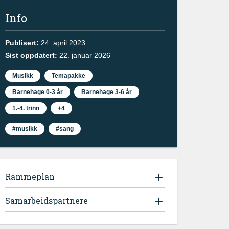
Info
Publisert:
24. april 2023
Sist oppdatert:
22. januar 2026
Musikk
Temapakke
Barnehage 0-3 år
Barnehage 3-6 år
1.-4. trinn
+4
#musikk
#sang
Rammeplan
Samarbeidspartnere