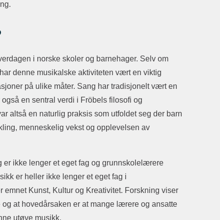
ring.
?
hverdagen i norske skoler og barnehager. Selv om
å har denne musikalske aktiviteten vært en viktig
sjoner på ulike måter. Sang har tradisjonelt vært en
gså en sentral verdi i Fröbels filosofi og
r altså en naturlig praksis som utfoldet seg der barn
vikling, menneskelig vekst og opplevelsen av
 er ikke lenger et eget fag og grunnskolelærere
kk er heller ikke lenger et eget fag i
emnet Kunst, Kultur og Kreativitet. Forskning viser
e og at hovedårsaken er at mange lærere og ansatte
unne utøve musikk.