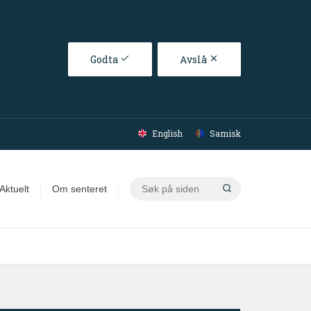
Godta
Avslå
English
Samisk
Søk
Aktuelt
Om senteret
på
siden