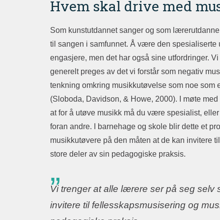
Hvem skal drive med mus
Som kunstutdannet sanger og som lærerutdanner i 
til sangen i samfunnet. Å være den spesialiserte 
engasjere, men det har også sine utfordringer. 
generelt preges av det vi forstår som negativ musika
tenkning omkring musikkutøvelse som noe som er f
(Sloboda, Davidson, & Howe, 2000). I møte med d
at for å utøve musikk må du være spesialist, eller
foran andre. I barnehage og skole blir dette et pr
musikkutøvere på den måten at de kan invitere ti
store deler av sin pedagogiske praksis.
Vi trenger at alle lærere ser på seg se
invitere til fellesskapsmusisering og musi