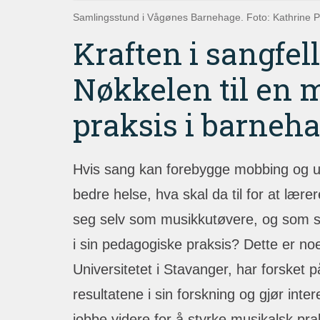
Samlingsstund i Vågønes Barnehage. Foto: Kathrine P
Kraften i sangfel
Nøkkelen til en 
praksis i barneha
Hvis sang kan forebygge mobbing og ut
bedre helse, hva skal da til for at lær
seg selv som musikkutøvere, og som s
i sin pedagogiske praksis? Dette er noe
Universitetet i Stavanger, har forsket 
resultatene i sin forskning og gjør inte
jobbe videre for å styrke musikalsk pra