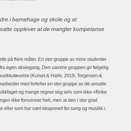
ndre i barnehage og skole og at
satte opplever at de mangler kompetanse
e på flere måter. En stor gruppe av mine studenter
ng fra egen skolegang. Den samme gruppen gir følgelig
n musikkutøvelse (Kulset & Halle, 2019; Torgersen &
arbeider med forteller en stor gruppe av de ansatte
sikkfaget og mange regner seg selv som ikke «flinke
angen ikke forsvinner helt, men at den i stor grad
e eller som har vært eksponert for sang og musikk i