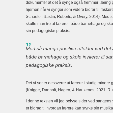
dokumenter at det å synge også fremmer læring på
hjernen når vi synger som videre bidrar til raske
Schaefer, Bastin, Roberts, & Overy, 2014). Med 
skulle man tro at lærere i både barnehage og skol
sin pedagogiske praksis.
Med så mange positive effekter ved det 
både barnehage og skole inviterer til sa
pedagogiske praksis.
Det vi ser er dessverre at lærere i stadig mindr
(Knigge, Danbolt, Hagen, & Haukenes, 2021; Rus
I denne teksten vil jeg belyse sider ved sangens
et bidrag til hvordan lærere kan styrke sin musi