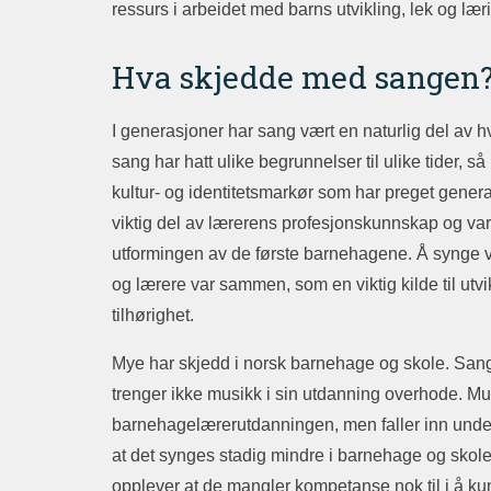
ressurs i arbeidet med barns utvikling, lek og læ
Hva skjedde med sangen
I generasjoner har sang vært en naturlig del av 
sang har hatt ulike begrunnelser til ulike tider, s
kultur- og identitetsmarkør som har preget genera
viktig del av lærerens profesjonskunnskap og var o
utformingen av de første barnehagene. Å synge va
og lærere var sammen, som en viktig kilde til ut
tilhørighet.
Mye har skjedd i norsk barnehage og skole. Sang
trenger ikke musikk i sin utdanning overhode. Musi
barnehagelærerutdanningen, men faller inn under 
at det synges stadig mindre i barnehage og skol
opplever at de mangler kompetanse nok til i å k