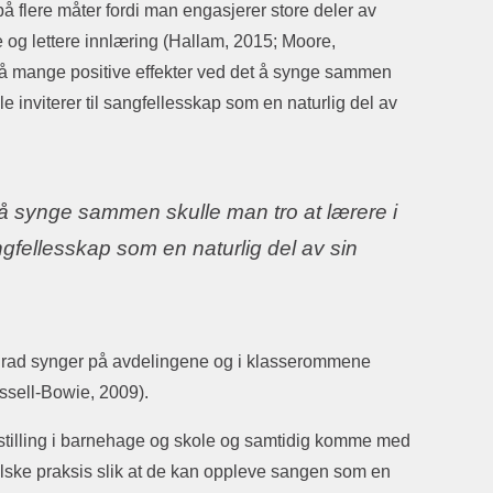
 flere måter fordi man engasjerer store deler av
re og lettere innlæring (Hallam, 2015; Moore,
så mange positive effekter ved det å synge sammen
e inviterer til sangfellesskap som en naturlig del av
å synge sammen skulle man tro at lærere i
ngfellesskap som en naturlig del av sin
e grad synger på avdelingene og i klasserommene
sell-Bowie, 2009).
 stilling i barnehage og skole og samtidig komme med
kalske praksis slik at de kan oppleve sangen som en