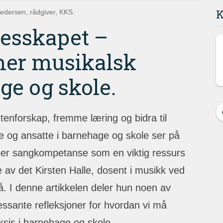
K
edersen, rådgiver, KKS.
lesskapet –
mer musikalsk
ge og skole.
enforskap, fremme læring og bidra til
ere og ansatte i barnehage og skole ser på
er sangkompetanse som en viktig ressurs
 av det Kirsten Halle, dosent i musikk ved
på. I denne artikkelen deler hun noen av
ressante refleksjoner for hvordan vi må
ksis i barnehage og skole.