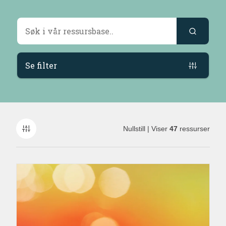
Søkeresultater
Se filter
Nullstill
| Viser
47
ressurser