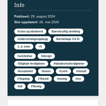
Info
Publisert:
29. august 2024
Sist oppdatert:
26. mai 2026
Kunst og håndverk
Bærekraftig utvikling
Undervisningsopplegg
Barnehage 3-6 år
1.-4. trinn
+5
#arkitektur
#design
#Digitale ferdigheter
#håndverksferdigheter
#kreativitet
#kunst
#Leire
#metall
#Tegning
#Tekstil
#toving
#tre
#ull
#Veving