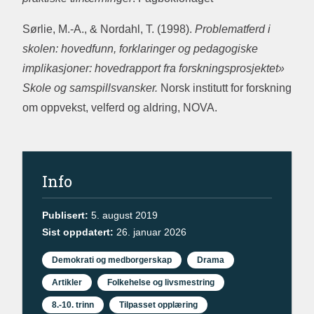
Sørlie, M.-A., & Nordahl, T. (1998).
Problematferd i
skolen: hovedfunn, forklaringer og pedagogiske
implikasjoner: hovedrapport fra forskningsprosjektet»
Skole og samspillsvansker.
Norsk institutt for forskning
om oppvekst, velferd og aldring, NOVA.
Info
Publisert:
5. august 2019
Sist oppdatert:
26. januar 2026
Demokrati og medborgerskap
Drama
Artikler
Folkehelse og livsmestring
8.-10. trinn
Tilpasset opplæring