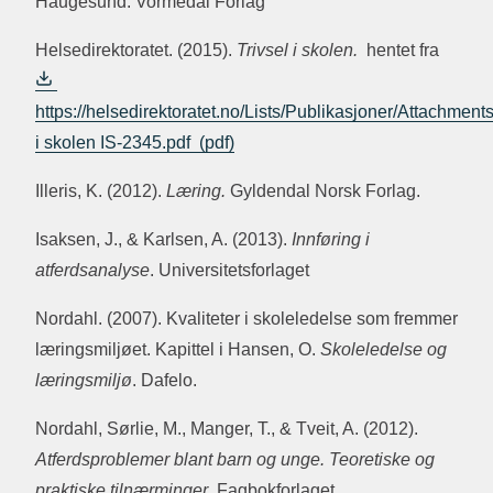
Haugesund: Vormedal Forlag
Helsedirektoratet. (2015).
Trivsel i skolen.
hentet fra
https://helsedirektoratet.no/Lists/Publikasjoner/Attachments
i skolen IS-2345.pdf
Illeris, K. (2012).
Læring.
Gyldendal Norsk Forlag.
Isaksen, J., & Karlsen, A. (2013).
Innføring i
atferdsanalyse
. Universitetsforlaget
Nordahl. (2007). Kvaliteter i skoleledelse som fremmer
læringsmiljøet. Kapittel i Hansen, O.
Skoleledelse og
læringsmiljø
. Dafelo.
Nordahl, Sørlie, M., Manger, T., & Tveit, A. (2012).
Atferdsproblemer blant barn og unge. Teoretiske og
praktiske tilnærminger
. Fagbokforlaget