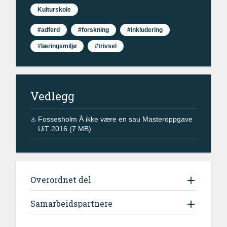
Kulturskole
#adferd
#forskning
#inkludering
#læringsmiljø
#trivsel
Vedlegg
Fossesholm Å ikke være en sau Masteroppgave
UiT 2016 (7 MB)
Overordnet del
Samarbeidspartnere