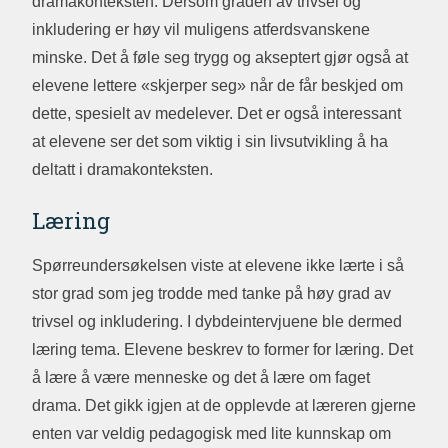
dramakonteksten. Dersom graden av trivsel og
inkludering er høy vil muligens atferdsvanskene
minske. Det å føle seg trygg og akseptert gjør også at
elevene lettere «skjerper seg» når de får beskjed om
dette, spesielt av medelever. Det er også interessant
at elevene ser det som viktig i sin livsutvikling å ha
deltatt i dramakonteksten.
Læring
Spørreundersøkelsen viste at elevene ikke lærte i så
stor grad som jeg trodde med tanke på høy grad av
trivsel og inkludering. I dybdeintervjuene ble dermed
læring tema. Elevene beskrev to former for læring. Det
å lære å være menneske og det å lære om faget
drama. Det gikk igjen at de opplevde at læreren gjerne
enten var veldig pedagogisk med lite kunnskap om