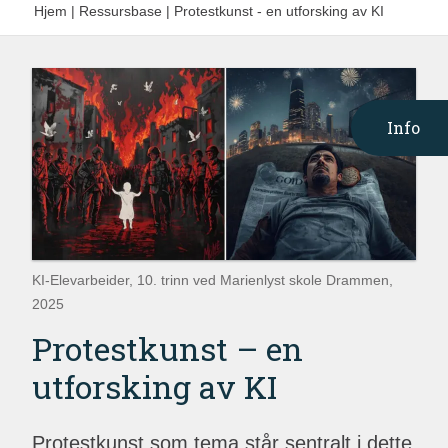
Hjem
|
Ressursbase
|
Protestkunst - en utforsking av KI
Info
KI-Elevarbeider, 10. trinn ved Marienlyst skole Drammen,
2025
Protestkunst – en
utforsking av KI
Protestkunst som tema står sentralt i dette