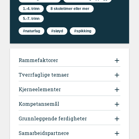
1.-4. trinn
8 skoletimer eller mer
5.-7. trinn
#naturfag
#sløyd
#spikking
Rammefaktorer
Tverrfaglige temaer
Kjerneelementer
Kompetansemål
Grunnleggende ferdigheter
Samarbeidspartnere