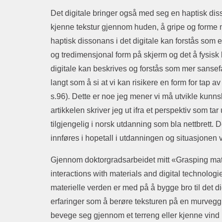
Det digitale bringer også med seg en haptisk dis
kjenne tekstur gjennom huden, å gripe og forme
haptisk dissonans i det digitale kan forstås som 
og tredimensjonal form på skjerm og det å fysisk b
digitale kan beskrives og forstås som mer sansef
langt som å si at vi kan risikere en form for tap a
s.96). Dette er noe jeg mener vi må utvikle kunn
artikkelen skriver jeg ut ifra et perspektiv som t
tilgjengelig i norsk utdanning som bla nettbrett. 
innføres i hopetall i utdanningen og situasjonen
Gjennom doktorgradsarbeidet mitt «Grasping mate
interactions with materials and digital technologie
materielle verden er med på å bygge bro til det d
erfaringer som å berøre teksturen på en murvegg
bevege seg gjennom et terreng eller kjenne vind i 