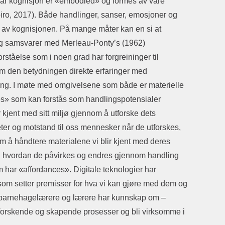
vår kognisjon er «embodied» og formes av våre
ro, 2017). Både handlinger, sanser, emosjoner og
el av kognisjonen. På mange måter kan en si at
og samsvarer med Merleau-Ponty’s (1962)
tåelse som i noen grad har forgreininger til
m den betydningen direkte erfaringer med
ing. I møte med omgivelsene som både er materielle
es» som kan forstås som handlingspotensialer
 kjent med sitt miljø gjennom å utforske dets
eter og motstand til oss mennesker når de utforskes,
 å håndtere materialene vi blir kjent med deres
og hvordan de påvirkes og endres gjennom handling
m har «affordances». Digitale teknologier har
som setter premisser for hva vi kan gjøre med dem og
 at barnehagelærere og lærere har kunnskap om –
 utforskende og skapende prosesser og bli virksomme i