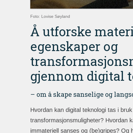
Foto: Lovise Søyland
Å utforske mater
egenskaper og
transformasjons
gjennom digital 
– om å skape sanselige og lang
Hvordan kan digital teknologi tas i bru
transformasjonsmuligheter? Hvordan kan
immateriell sanses og (be)gripes? Og h