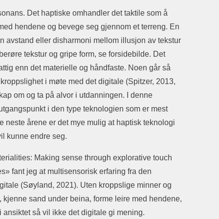
sonans. Det haptiske omhandler det taktile som å
 med hendene og bevege seg gjennom et terreng. En
en avstand eller disharmoni mellom illusjon av tekstur
erøre tekstur og gripe form, se forsidebilde. Det
attig enn det materielle og håndfaste. Noen går så
v kroppslighet i møte med det digitale (Spitzer, 2013,
skap om og ta på alvor i utdanningen. I denne
ar utgangspunkt i den type teknologien som er mest
De neste årene er det mye mulig at haptisk teknologi
 vil kunne endre seg.
rialities: Making sense through explorative touch
s» fant jeg at multisensorisk erfaring fra den
igitale (Søyland, 2021). Uten kroppslige minner og
, kjenne sand under beina, forme leire med hendene,
ansiktet så vil ikke det digitale gi mening.