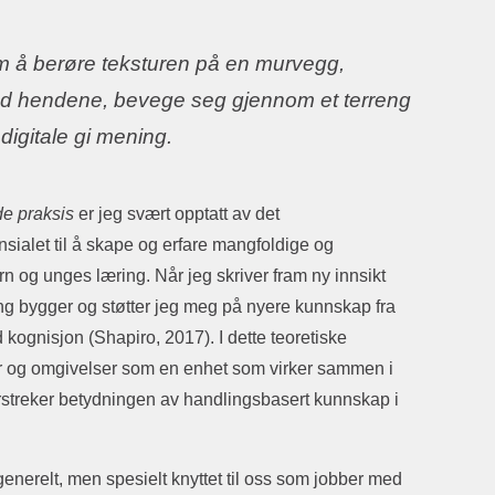
om å berøre teksturen på en murvegg,
ed hendene, bevege seg gjennom et terreng
 digitale gi mening.
e praksis
er jeg svært opptatt av det
sialet til å skape og erfare mangfoldige og
rn og unges læring. Når jeg skriver fram ny innsikt
rsking bygger og støtter jeg meg på nyere kunnskap fra
 kognisjon (Shapiro, 2017). I dette teoretiske
er og omgivelser som en enhet som virker sammen i
streker betydningen av handlingsbasert kunnskap i
generelt, men spesielt knyttet til oss som jobber med