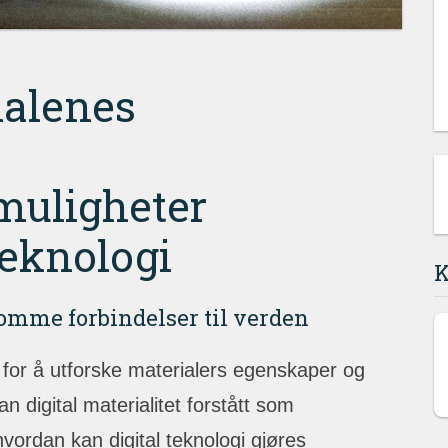
ialenes
muligheter
teknologi
K
somme forbindelser til verden
k for å utforske materialers egenskaper og
 digital materialitet forstått som
vordan kan digital teknologi gjøres