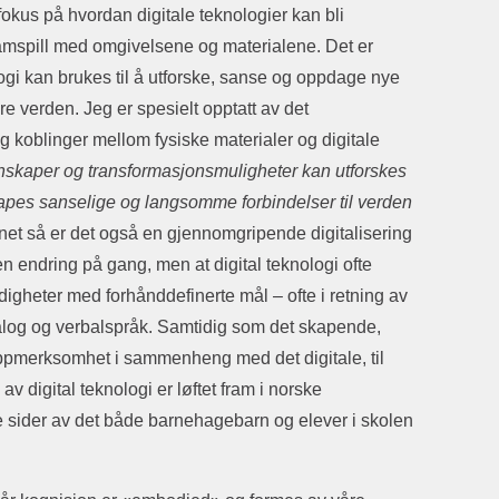
fokus på hvordan digitale teknologier kan bli
mspill med omgivelsene og materialene. Det er
ogi kan brukes til å utforske, sanse og oppdage nye
e verden. Jeg er spesielt opptatt av det
g koblinger mellom fysiske materialer og digitale
nskaper og transformasjonsmuligheter kan utforskes
kapes sanselige og langsomme forbindelser til verden
et så er det også en gjennomgripende digitalisering
en endring på gang, men at digital teknologi ofte
rdigheter med forhånddefinerte mål – ofte i retning av
ialog og verbalspråk. Samtidig som det skapende,
oppmerksomhet i sammenheng med det digitale, til
av digital teknologi er løftet fram i norske
 sider av det både barnehagebarn og elever i skolen