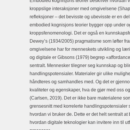
Embodied kognisjons teorier beskriver hvordan 
kroppslige interaksjoner med omgivelsene (Shapi
refleksjoner – det bevisste og ubevisste er en d
embodied kognisjons teorier bygger opp under 
kroppsfenomenologi. Det er også en kunnskapsfors
Dewey’s (1934/2005) pragmatisme som løfter fra
omgivelsene har for menneskets utvikling og lær
og digitale er Gibsons (1979) begrep «affordanc
sentralt. Mennesker tilegner seg kunnskap og blir
handlingspotensialer. Materialer gir ulike muligh
håndteres og samhandles med. Og det er gjennom
kvaliteter og egenskaper, hva de gjør med oss 
(Carlsen, 2019). Det er ikke bare materialene so
grensesnitt med korrelerte handlingspotensialer 
hvordan vi bruker de. Dette er det helt sentralt
hvordan digitale teknologier kan invitere inn til