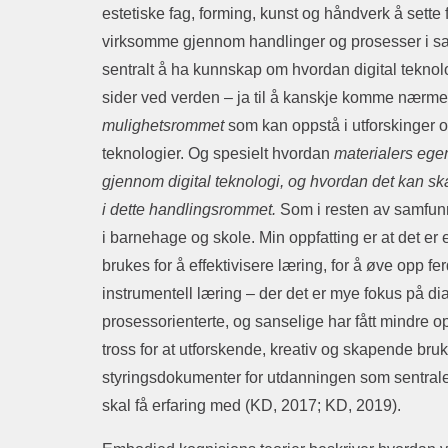
estetiske fag, forming, kunst og håndverk å sette 
virksomme gjennom handlinger og prosesser i sa
sentralt å ha kunnskap om hvordan digital teknol
sider ved verden – ja til å kanskje komme nærmer
mulighetsrommet
som kan oppstå i utforskinger o
teknologier. Og spesielt hvordan
materialers ege
gjennom digital teknologi, og hvordan det kan s
i dette handlingsrommet.
Som i resten av samfunn
i barnehage og skole. Min oppfatting er at det er 
brukes for å effektivisere læring, for å øve opp fe
instrumentell læring – der det er mye fokus på d
prosessorienterte, og sanselige har fått mindre 
tross for at utforskende, kreativ og skapende bruk 
styringsdokumenter for utdanningen som sentrale
skal få erfaring med (KD, 2017; KD, 2019).