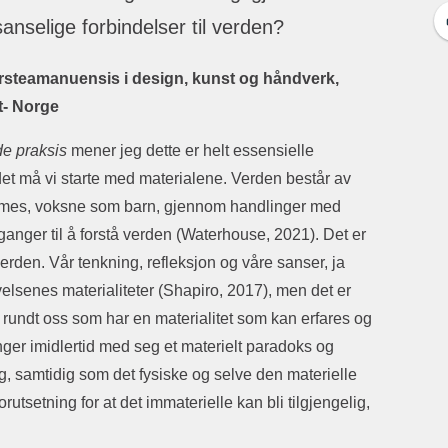
anselige forbindelser til verden?
ørsteamanuensis i design, kunst og håndverk,
st- Norge
e praksis
mener jeg dette er helt essensielle
 det må vi starte med materialene. Verden består av
 formes, voksne som barn, gjennom handlinger med
nger til å forstå verden (Waterhouse, 2021). Det er
verden. Vår tenkning, refleksjon og våre sanser, ja
elsenes materialiteter (Shapiro, 2017), men det er
rundt oss som har en materialitet som kan erfares og
inger imidlertid med seg et materielt paradoks og
g, samtidig som det fysiske og selve den materielle
tsetning for at det immaterielle kan bli tilgjengelig,