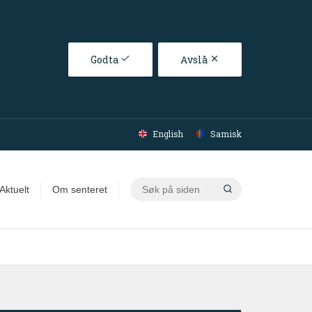
Godta
Avslå
English
Samisk
Søk
Aktuelt
Om senteret
på
siden