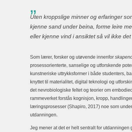
Uten kroppslige minner og erfaringer s
kjenne sand under beina, forme leire m
eller kjenne vind i ansiktet så vil ikke det
Som lærer, forsker og utøvende innenfor
skapend
prosessorienterte, sanselige og utforskende poten
kunstneriske uttrykksformer i både studenters, ba
knyttet til materialitet, digital teknologi og utfo
det nevrobiologiske feltet og teorier om embodied
rammeverket forstås kognisjon, kropp, handling
læringsprosesser (Shapiro, 2017) noe som under
utdanningen.
Jeg mener at det er helt sentralt for utdanningen 