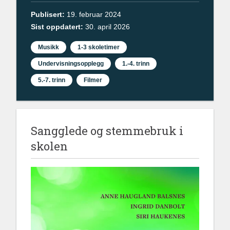
Publisert:
19. februar 2024
Sist oppdatert:
30. april 2026
Musikk
1-3 skoletimer
Undervisningsopplegg
1.-4. trinn
5.-7. trinn
Filmer
Sangglede og stemmebruk i
skolen