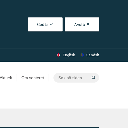
Godta
Avslå
English
Samisk
Søk
Aktuelt
Om senteret
på
siden