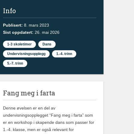
Info
Publisert:
8. mars 2023
Sist oppdatert:
26. mai 2026
1-3 skoletimer
Dans
Undervisningsopplegg
1.-4. trinn
5.-7. trinn
Fang meg i farta
Denne øvelsen er en del av
undervisningsopplegget “Fang meg i farta” som
er en workshop i skapende dans som passer for
1.-4. klasse, men er også relevant for