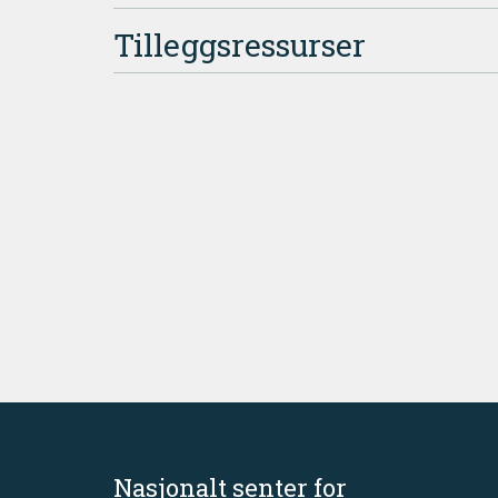
Tilleggsressurser
Nasjonalt senter for