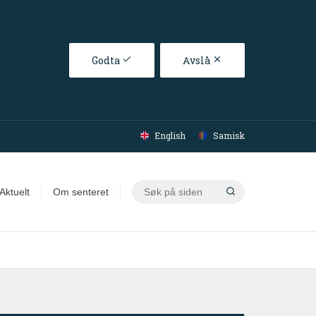
Godta
Avslå
English
Samisk
Søk
Aktuelt
Om senteret
på
siden