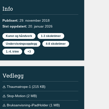
Info
Publisert:
29. november 2018
Sist oppdatert:
20. januar 2026
Kunst og håndverk
1-3 skoletimer
Undervisningsopplegg
4-8 skoletimer
1.-4. trinn
+3
Vedlegg
Thaumatrope-1 (215 KB)
Stop-Motion (2 MB)
Bruksanvisning-iPadHolder (1 MB)