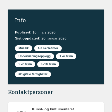
Info
Publisert:
16. mars 2020
Sist oppdatert:
20. januar 2026
Musikk
1-3 skoletimer
Undervisningsopplegg
1.-4. trinn
5.-7. trinn
8.-10. trinn
#Digitale ferdigheter
Kontaktpersoner
Kunst- og kultursenteret