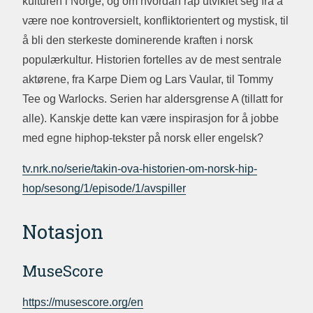
kulturen i Norge, og om hvordan rap utviklet seg fra å
være noe kontroversielt, konfliktorientert og mystisk, til
å bli den sterkeste dominerende kraften i norsk
populærkultur. Historien fortelles av de mest sentrale
aktørene, fra Karpe Diem og Lars Vaular, til Tommy
Tee og Warlocks. Serien har aldersgrense A (tillatt for
alle). Kanskje dette kan være inspirasjon for å jobbe
med egne hiphop-tekster på norsk eller engelsk?
tv.nrk.no/serie/takin-ova-historien-om-norsk-hip-
hop/sesong/1/episode/1/avspiller
Notasjon
MuseScore
https://musescore.org/en