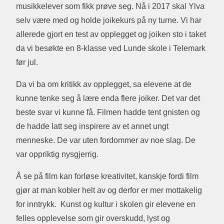
musikkelever som fikk prøve seg. Nå i 2017 skal Ylva
selv være med og holde joikekurs på ny turne. Vi har
allerede gjort en test av opplegget og joiken sto i taket
da vi besøkte en 8-klasse ved Lunde skole i Telemark
før jul.
Da vi ba om kritikk av opplegget, sa elevene at de
kunne tenke seg å lære enda flere joiker. Det var det
beste svar vi kunne få. Filmen hadde tent gnisten og
de hadde latt seg inspirere av et annet ungt
menneske. De var uten fordommer av noe slag. De
var oppriktig nysgjerrig.
Å se på film kan forløse kreativitet, kanskje fordi film
gjør at man kobler helt av og derfor er mer mottakelig
for inntrykk. Kunst og kultur i skolen gir elevene en
felles opplevelse som gir overskudd, lyst og