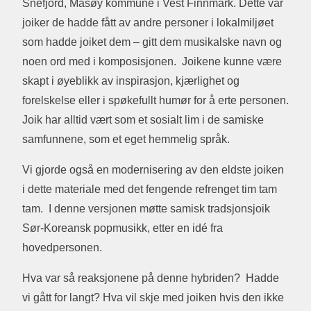
Snefjord, Måsøy kommune i Vest Finnmark. Dette var
joiker de hadde fått av andre personer i lokalmiljøet
som hadde joiket dem – gitt dem musikalske navn og
noen ord med i komposisjonen. Joikene kunne være
skapt i øyeblikk av inspirasjon, kjærlighet og
forelskelse eller i spøkefullt humør for å erte personen.
Joik har alltid vært som et sosialt lim i de samiske
samfunnene, som et eget hemmelig språk.
Vi gjorde også en modernisering av den eldste joiken
i dette materiale med det fengende refrenget tim tam
tam. I denne versjonen møtte samisk tradsjonsjoik
Sør-Koreansk popmusikk, etter en idé fra
hovedpersonen.
Hva var så reaksjonene på denne hybriden? Hadde
vi gått for langt? Hva vil skje med joiken hvis den ikke