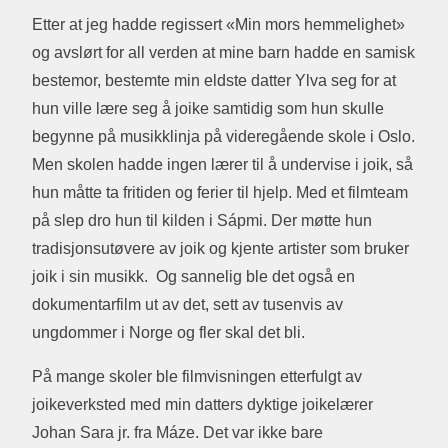
Etter at jeg hadde regissert «Min mors hemmelighet»
og avslørt for all verden at mine barn hadde en samisk
bestemor, bestemte min eldste datter Ylva seg for at
hun ville lære seg å joike samtidig som hun skulle
begynne på musikklinja på videregående skole i Oslo.
Men skolen hadde ingen lærer til å undervise i joik, så
hun måtte ta fritiden og ferier til hjelp. Med et filmteam
på slep dro hun til kilden i Sápmi. Der møtte hun
tradisjonsutøvere av joik og kjente artister som bruker
joik i sin musikk. Og sannelig ble det også en
dokumentarfilm ut av det, sett av tusenvis av
ungdommer i Norge og fler skal det bli.
På mange skoler ble filmvisningen etterfulgt av
joikeverksted med min datters dyktige joikelærer
Johan Sara jr. fra Máze. Det var ikke bare