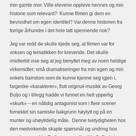
min gamle mor. Ville elevene oppleve hennes og min
historie som relevant? Kunne filmen gi dem en
bevissthet om egen identitet? Var denne historien fra
forrige århundre i det hele tatt spennende nok?
Jeg var redd de skulle kjede seg, at filmen var for
voksen og tematikken for krevende. Det skulle
imidlertid vise seg at jeg benyttet meg av noen heldige
virkemidler; små dramatiseringer fra min egen og min
onkels barndom som de kunne kjenne seg igjen i,
fargerike «karakterer», flott original-musikk av Georg
Buljo og i tillegg hadde vi funnet en helt ypperlig
«skurk» – en nåtidig antagonist som i flere scener
fornektet sin samiske bakgrunn høylytt og på en
munter og uhøytidelig måte. Denne tvetydigheten hos
den medvirkende skapte spørsmål og undring hos