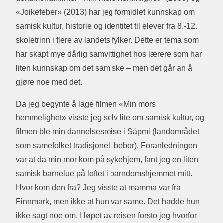
«Joikefeber» (2013) har jeg formidlet kunnskap om
samisk kultur, historie og identitet til elever fra 8.-12.
skoletrinn i flere av landets fylker. Dette er tema som
har skapt mye dårlig samvittighet hos lærere som har
liten kunnskap om det samiske – men det går an å
gjøre noe med det.
Da jeg begynte å lage filmen «Min mors
hemmelighet» visste jeg selv lite om samisk kultur, og
filmen ble min dannelsesreise i Sápmi (landområdet
som samefolket tradisjonelt bebor). Foranledningen
var at da min mor kom på sykehjem, fant jeg en liten
samisk barnelue på loftet i barndomshjemmet mitt.
Hvor kom den fra? Jeg visste at mamma var fra
Finnmark, men ikke at hun var same. Det hadde hun
ikke sagt noe om. I løpet av reisen forsto jeg hvorfor