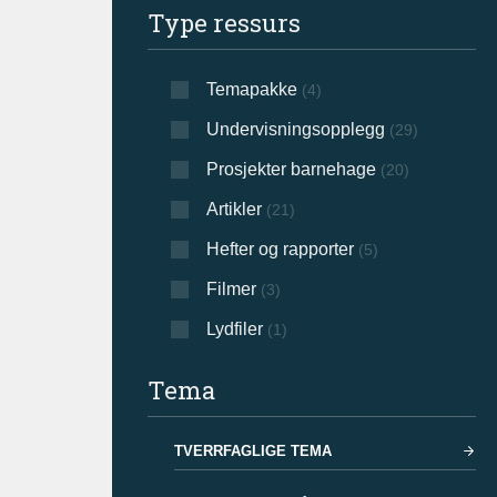
Type ressurs
Temapakke
(4)
Undervisningsopplegg
(29)
Prosjekter barnehage
(20)
Artikler
(21)
Hefter og rapporter
(5)
Filmer
(3)
Lydfiler
(1)
Tema
TVERRFAGLIGE TEMA