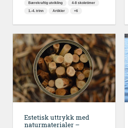
Bærekraftig utvikling
4-8 skoletimer
1.-4. trinn
Artikler
+6
Estetisk uttrykk med
naturmaterialer –