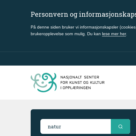
Personvern og informasjonskap
På denne siden bruker vi informasjonskapsler (cookies)
brukeropplevelse som mulig. Du kan
lese mer her
.
Gå til hovedinnhold
Søkeresultater
Søk i ressursbasen