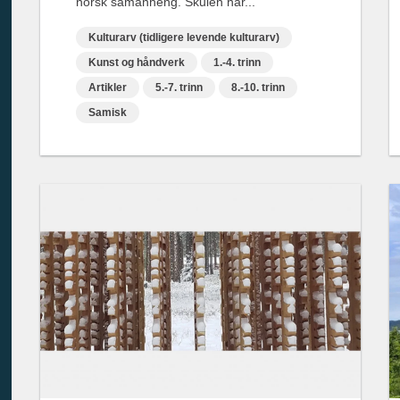
norsk samanheng. Skulen har...
Kulturarv (tidligere levende kulturarv)
Kunst og håndverk
1.-4. trinn
Artikler
5.-7. trinn
8.-10. trinn
Samisk