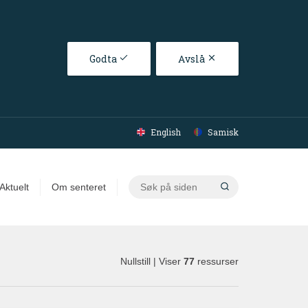
Godta
Avslå
English
Samisk
Søk
Aktuelt
Om senteret
på
siden
Nullstill
| Viser
77
ressurser