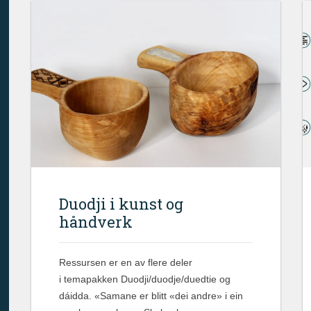
Duodji i kunst og
håndverk
Ressursen er en av flere deler
i temapakken Duodji/duodje/duedtie og
dáidda. «Samane er blitt «dei andre» i ein