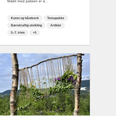
Målet med pakken er å...
Kunst og håndverk
Temapakke
Bærekraftig utvikling
Artikler
5.-7. trinn
+5