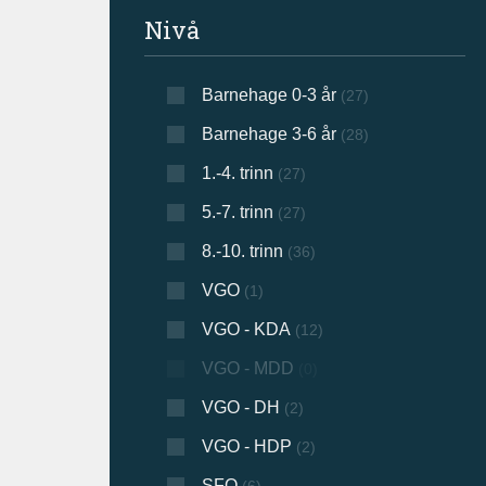
Filtrer søkeresultat
Nivå
Barnehage 0-3 år
(27)
Barnehage 3-6 år
(28)
1.-4. trinn
(27)
5.-7. trinn
(27)
8.-10. trinn
(36)
VGO
(1)
VGO - KDA
(12)
VGO - MDD
(0)
VGO - DH
(2)
VGO - HDP
(2)
SFO