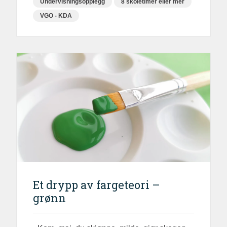
Undervisningsopplegg
8 skoletimer eller mer
VGO - KDA
Et drypp av fargeteori –
grønn