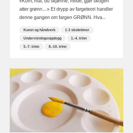
«Kom, mai, du skjønne, milde, gjør skogen
atter grønn…» Et drypp av fargeteori handler
denne gangen om fargen GRØNN. Hva...
Kunst og håndverk
1-3 skoletimer
Undervisningsopplegg
1.-4. trinn
5.-7. trinn
8.-10. trinn