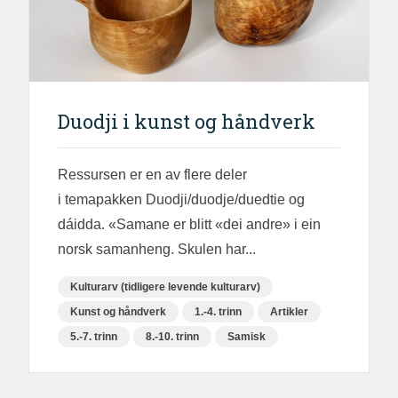
Duodji i kunst og håndverk
Ressursen er en av flere deler
i temapakken Duodji/duodje/duedtie og
dáidda. «Samane er blitt «dei andre» i ein
norsk samanheng. Skulen har...
Kulturarv (tidligere levende kulturarv)
Kunst og håndverk
1.-4. trinn
Artikler
5.-7. trinn
8.-10. trinn
Samisk