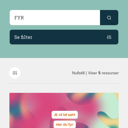
Søkeresultater
Se filter
Nullstill
| Viser
5
ressurser