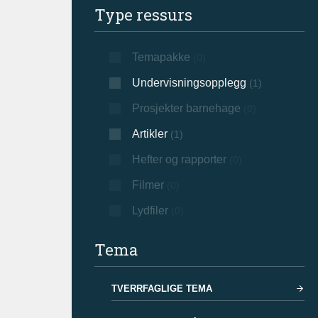
Type ressurs
Temapakke
(0)
Undervisningsopplegg
(1)
Prosjekter barnehage
(0)
Artikler
(1)
Hefter og rapporter
(0)
Filmer
(0)
Lydfiler
(0)
Tema
TVERRFAGLIGE TEMA