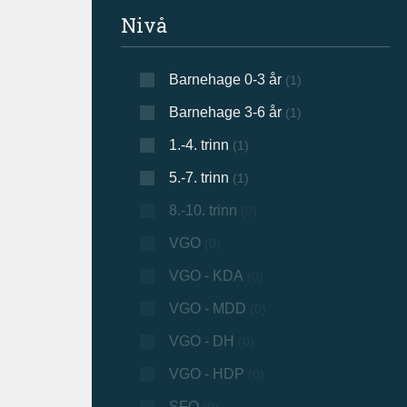
Filtrer søkeresultat
Nivå
Barnehage 0-3 år
(1)
Barnehage 3-6 år
(1)
1.-4. trinn
(1)
5.-7. trinn
(1)
8.-10. trinn
(0)
VGO
(0)
VGO - KDA
(0)
VGO - MDD
(0)
VGO - DH
(0)
VGO - HDP
(0)
SFO