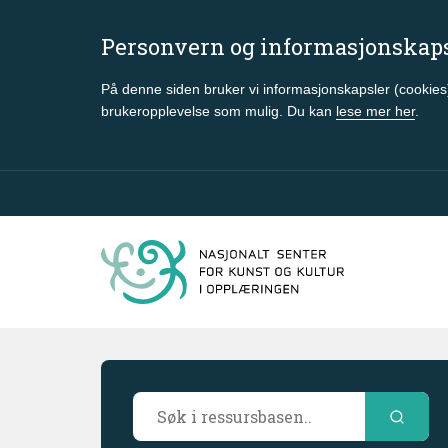
Personvern og informasjonskap
På denne siden bruker vi informasjonskapsler (cookies)
brukeropplevelse som mulig. Du kan
lese mer her
.
Gå til hovedinnhold
Søkeresultater
Søk i ressursbasen