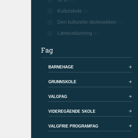
(0)
Kulturskole
(0)
Den kulturelle skolesekken
(0)
Lærerutdanning
(0)
Fag
BARNEHAGE
GRUNNSKOLE
VALGFAG
VIDEREGÅENDE SKOLE
VALGFRIE PROGRAMFAG