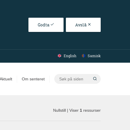
Godta
Avslå
English
Samisk
Søk
Aktuelt
Om senteret
på
siden
Nullstill
| Viser
1
ressurser