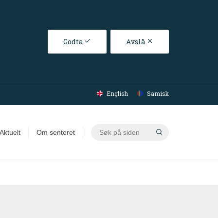
Godta
Avslå
English
Samisk
Søk
Aktuelt
Om senteret
på
siden