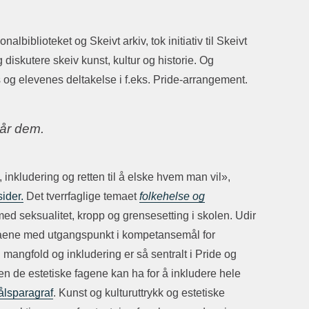
blioteket og Skeivt arkiv, tok initiativ til Skeivt
g diskutere skeiv kunst, kultur og historie. Og
s og elevenes deltakelse i f.eks. Pride-arrangement.
går dem.
, inkludering og retten til å elske hvem man vil»,
ider.
Det tverrfaglige temaet
folkehelse og
med seksualitet, kropp og grensesetting i skolen. Udir
emaene med utgangspunkt i kompetansemål for
mangfold og inkludering er så sentralt i Pride og
en de estetiske fagene kan ha for å i
nkludere hele
ålsparagraf
. Kunst og kulturuttrykk og estetiske