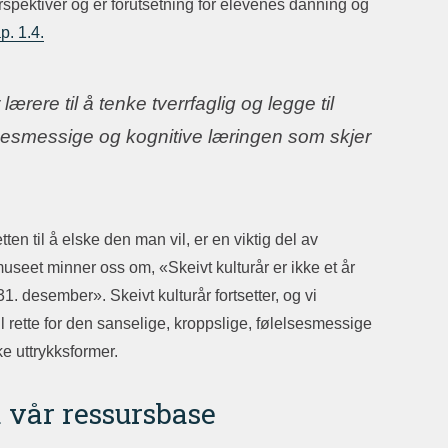
rspektiver og er forutsetning
for elevenes danning og
p. 1.4.
 lærere til å tenke tverrfaglig og legge til
elsesmessige og kognitive læringen som skjer
en til å elske den man vil, er en viktig del av
seet minner oss om, «Skeivt kulturår er ikke et år
. desember». Skeivt kulturår fortsetter, og vi
til rette for den sanselige, kroppslige, følelsesmessige
e uttrykksformer.
 vår ressursbase