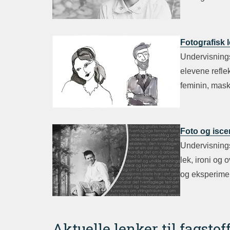
Fotografisk 
Undervisning
elevene refl
feminin, mask
Foto og isce
Undervisning
lek, ironi og 
og eksperimen
Aktuelle lenker til fagstoff