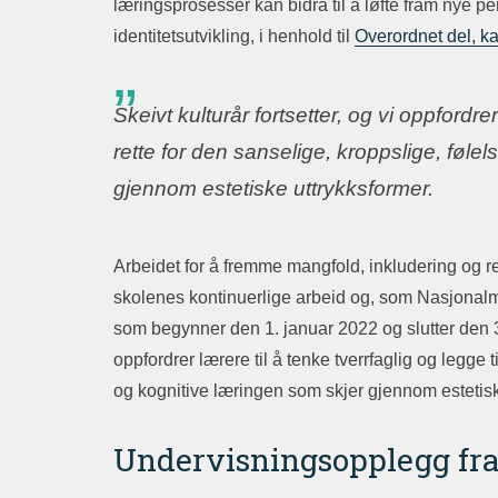
læringsprosesser kan bidra til å løfte fram nye pe
identitetsutvikling, i henhold til
Overordnet del, ka
Skeivt kulturår fortsetter, og vi oppfordrer
rette for den sanselige, kroppslige, føl
gjennom estetiske uttrykksformer.
Arbeidet for å fremme mangfold, inkludering og rett
skolenes kontinuerlige arbeid og, som Nasjonalmu
som begynner den 1. januar 2022 og slutter den 31
oppfordrer lærere til å tenke tverrfaglig og legge 
og kognitive læringen som skjer gjennom estetisk
Undervisningsopplegg fra