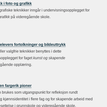
k i foto og grafikk
grafiske teknikker inngår i undervisningsopplegget for
grafikk
på videregående skole.
elevers fortolkninger og bildeuttrykk
ler valgfrie teknikker benyttes i dette
opplegget for faget
kunst og skapende
gående opplæring.
en fargerik pioner
n brukes som utgangspunkt for refleksjon rundt
og kjønnsidentitet i flere fag og for skapende arbeid med
esettelse i grunnskole og videregående skole.