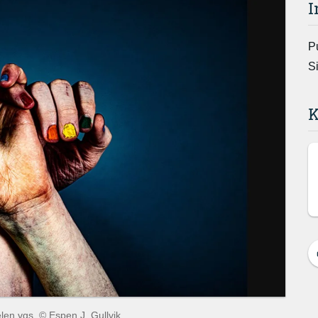
I
P
S
K
len vgs. © Espen J. Gullvik