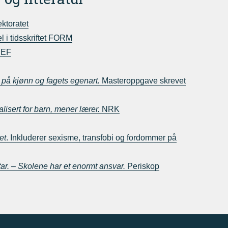
ktoratet
el i tidsskriftet FORM
CEF
 på kjønn og fagets egenart.
Masteroppgave skrevet
isert for barn, mener lærer.
NRK
et
. Inkluderer sexisme, transfobi og fordommer på
. – Skolene har et enormt ansvar.
Periskop