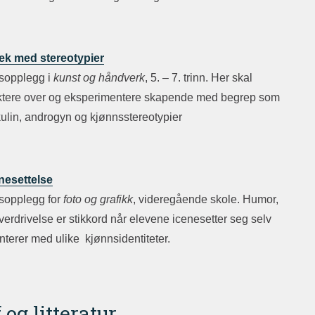
lek med stereotypier
sopplegg i
kunst og håndverk
, 5. – 7. trinn. Her skal
ektere over og eksperimentere skapende med begrep som
ulin, androgyn og kjønnsstereotypier
nesettelse
sopplegg for
foto og grafikk
, videregående skole. Humor,
overdrivelse er stikkord når elevene icenesetter seg selv
terer med ulike kjønnsidentiteter.
 og litteratur