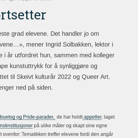
rtsetter
este grad elevene. Det handler jo om
levene…», mener Ingrid Solbakken, lektor i
re i år utfordret hun, sammen med kolleger
ape kunstuttrykk for å synliggjøre og
tet til Skeivt kulturår 2022 og Queer Art.
lenger ned på siden.
buetog og Pride-parader,
de har holdt
appeller
, laget
nstinstitusjoner
på ulike måter og skapt sine egne
 ovenfor: Tematikken treffer elevene fordi den angår