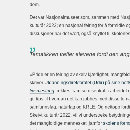
dem.
Det var Nasjonalmuseet som, sammen med Nasjonalbi
kulturår 2022; en nasjonal feiring for å formidle o
diskusjoner har det vært, også knyttet til skolene
Tematikken treffer elevene fordi den an
«Pride er en feiring av skeiv kjærlighet, mangfold
skriver
Utdanningsdirektoratet (Udir) på sine netts
livsmestring
trekkes fram som sentralt i arbeidet 
gir tips til hvordan det kan jobbes med disse t
samfunnsfag, naturfag og KRLE. Og nettopp fordi 
Skeivt kulturår 2022, vil vi understreke betydning
det mangfoldige mennesket, jamfør
skolens form