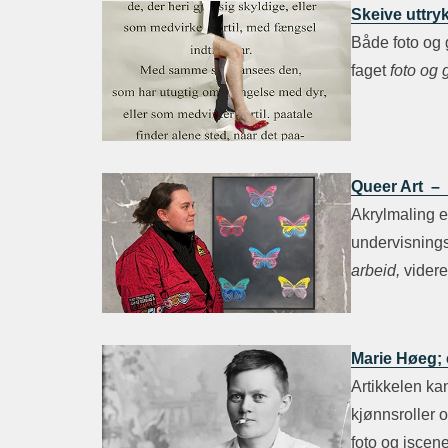
Skeive uttryk
Både foto og 
faget
foto og 
Queer Art – 
Akrylmaling el
undervisnings
arbeid,
videre
Marie Høeg; 
Artikkelen ka
kjønnsroller 
foto og iscen