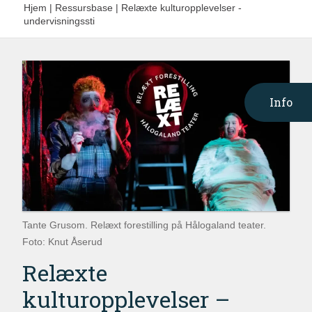
Hjem
|
Ressursbase
|
Relæxte kulturopplevelser -
undervisningssti
Info
Tante Grusom. Relæxt forestilling på Hålogaland teater.
Foto: Knut Åserud
Relæxte
kulturopplevelser –