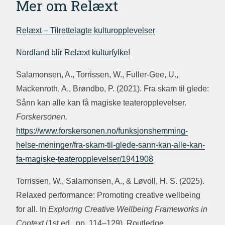
Mer om Relæxt
Relæxt – Tilrettelagte kultur­opplevelser
Nordland blir Relæxt kulturfylke!
Salamonsen, A., Torrissen, W., Fuller-Gee, U.,
Mackenroth, A., Brøndbo, P. (2021). Fra skam til glede:
Sånn kan alle kan få magiske teateropplevelser.
Forskersonen.
https://www.forskersonen.no/funksjonshemming-
helse-meninger/fra-skam-til-glede-sann-kan-alle-kan-
fa-magiske-teateropplevelser/1941908
Torrissen, W., Salamonsen, A., & Løvoll, H. S. (2025).
Relaxed performance: Promoting creative wellbeing
for all. In
Exploring Creative Wellbeing Frameworks in
Context
(1st ed., pp. 114–129). Routledge.