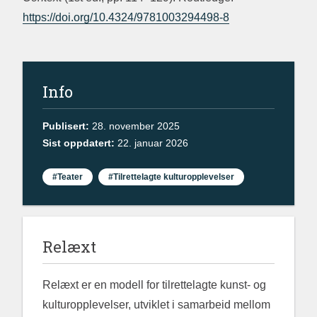
https://doi.org/10.4324/9781003294498-8
Info
Publisert:
28. november 2025
Sist oppdatert:
22. januar 2026
#Teater
#Tilrettelagte kulturopplevelser
Relæxt
Relæxt er en modell for tilrettelagte kunst- og
kulturopplevelser, utviklet i samarbeid mellom