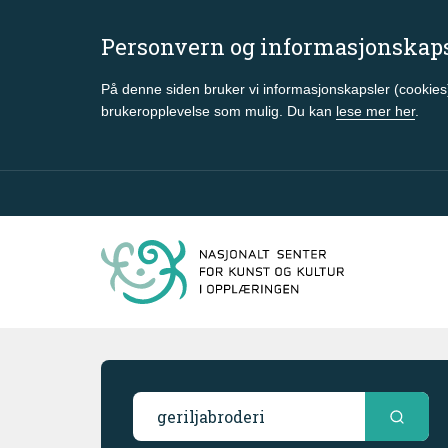
Personvern og informasjonskap
På denne siden bruker vi informasjonskapsler (cookies)
brukeropplevelse som mulig. Du kan
lese mer her
.
Gå til hovedinnhold
Søkeresultater
Søk i ressursbasen