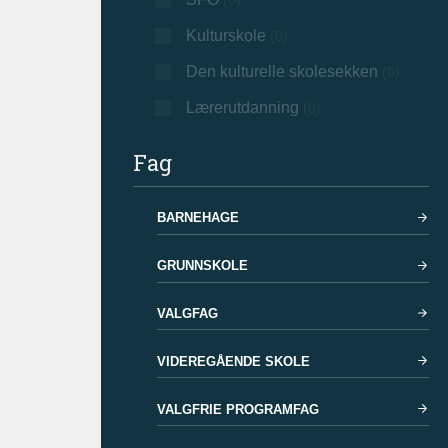
(0)
Kulturskole
(0)
Den kulturelle skolesekken
(0)
Lærerutdanning
(0)
Fag
BARNEHAGE
GRUNNSKOLE
VALGFAG
VIDEREGÅENDE SKOLE
VALGFRIE PROGRAMFAG