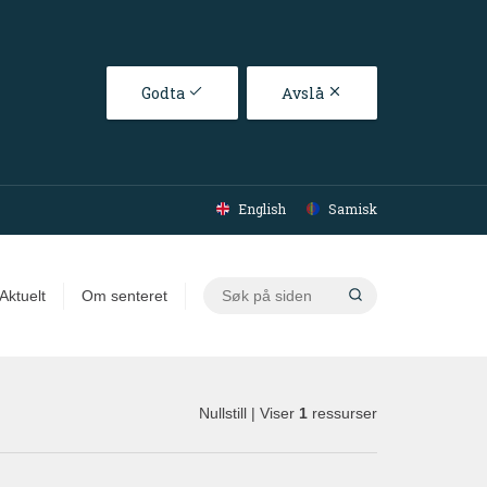
Godta
Avslå
English
Samisk
Søk
Aktuelt
Om senteret
på
siden
Nullstill
| Viser
1
ressurser