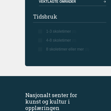
VEKTLAGTE OMRÅDER
Tidsbruk
1-3 skoletimer
(0)
4-8 skoletimer
(0)
8 skoletimer eller mer
(0)
Nasjonalt senter for
kunst og kultur i
opplæringen