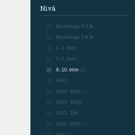
Filtrer søkeresultat
Nivå
Barnehage 0-3 år
(0)
Barnehage 3-6 år
(0)
1.-4. trinn
(0)
5.-7. trinn
(0)
8.-10. trinn
(1)
VGO
(0)
VGO - KDA
(0)
VGO - MDD
(0)
VGO - DH
(0)
VGO - HDP
(0)
SFO