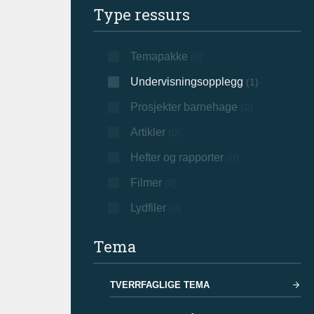
Type ressurs
Temapakke
(0)
Undervisningsopplegg
(1)
Prosjekter barnehage
(0)
Artikler
(0)
Hefter og rapporter
(0)
Filmer
(0)
Lydfiler
(0)
Tema
TVERRFAGLIGE TEMA