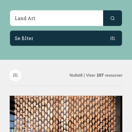
Søkeresultater
Se filter
Nullstill
| Viser
107
ressurser