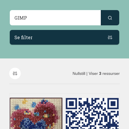
Søkeresultater
Se filter
Nullstill
| Viser
3
ressurser