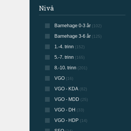
Filtrer søkeresultat
Nivå
Barnehage 0-3 år
(102)
Barnehage 3-6 år
(125)
1.-4. trinn
(152)
5.-7. trinn
(165)
8.-10. trinn
(201)
VGO
(16)
VGO - KDA
(82)
VGO - MDD
(25)
VGO - DH
(33)
VGO - HDP
(14)
SFO