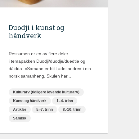
Duodji i kunst og
håndverk
Ressursen er en av flere deler
i temapakken Duodji/duodje/duedtie og
dáidda. «Samane er blitt «dei andre» i ein
norsk samanheng. Skulen har...
Kulturarv (tidligere levende kulturarv)
Kunst og håndverk
1.-4. trinn
Artikler
5.-7. trinn
8.-10. trinn
Samisk