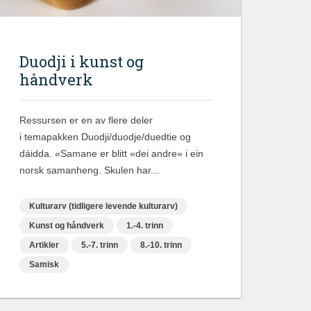
Duodji i kunst og
håndverk
Ressursen er en av flere deler
i temapakken Duodji/duodje/duedtie og
dáidda. «Samane er blitt «dei andre» i ein
norsk samanheng. Skulen har...
Kulturarv (tidligere levende kulturarv)
Kunst og håndverk
1.-4. trinn
Artikler
5.-7. trinn
8.-10. trinn
Samisk