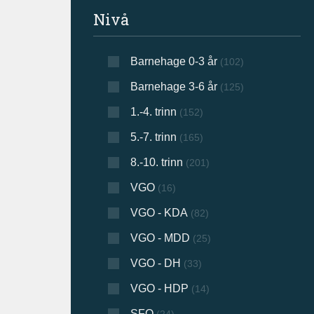
Filtrer søkeresultat
Nivå
Barnehage 0-3 år
(102)
Barnehage 3-6 år
(125)
1.-4. trinn
(152)
5.-7. trinn
(165)
8.-10. trinn
(201)
VGO
(16)
VGO - KDA
(82)
VGO - MDD
(25)
VGO - DH
(33)
VGO - HDP
(14)
SFO