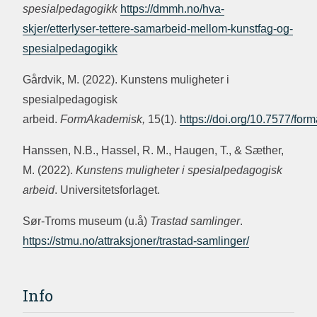
spesialpedagogikk
https://dmmh.no/hva-
skjer/etterlyser-tettere-samarbeid-mellom-kunstfag-og-
spesialpedagogikk
Gårdvik, M. (2022). Kunstens muligheter i
spesialpedagogisk
arbeid.
FormAkademisk,
15(1).
https://doi.org/10.7577/fo
Hanssen, N.B., Hassel, R. M., Haugen, T., & Sæther,
M. (2022).
Kunstens muligheter i spesialpedagogisk
arbeid
. Universitetsforlaget.
Sør-Troms museum (u.å)
Trastad samlinger
.
https://stmu.no/attraksjoner/trastad-samlinger/
Info