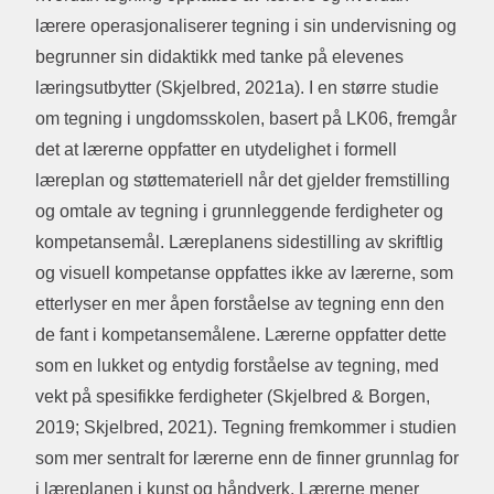
lærere operasjonaliserer tegning i sin undervisning og
begrunner sin didaktikk med tanke på elevenes
læringsutbytter (Skjelbred, 2021a). I en større studie
om tegning i ungdomsskolen, basert på LK06, fremgår
det at lærerne oppfatter en utydelighet i formell
læreplan og støttemateriell når det gjelder fremstilling
og omtale av tegning i grunnleggende ferdigheter og
kompetansemål. Læreplanens sidestilling av skriftlig
og visuell kompetanse oppfattes ikke av lærerne, som
etterlyser en mer åpen forståelse av tegning enn den
de fant i kompetansemålene. Lærerne oppfatter dette
som en lukket og entydig forståelse av tegning, med
vekt på spesifikke ferdigheter (Skjelbred & Borgen,
2019; Skjelbred, 2021). Tegning fremkommer i studien
som mer sentralt for lærerne enn de finner grunnlag for
i læreplanen i kunst og håndverk. Lærerne mener