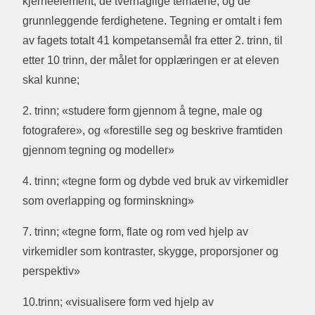
kjerneelement, de tverrfaglige temaene, og de
grunnleggende ferdighetene. Tegning er omtalt i fem
av fagets totalt 41 kompetansemål fra etter 2. trinn, til
etter 10 trinn, der målet for opplæringen er at eleven
skal kunne;
2. trinn; «studere form gjennom å tegne, male og
fotografere», og «forestille seg og beskrive framtiden
gjennom tegning og modeller»
4. trinn; «tegne form og dybde ved bruk av virkemidler
som overlapping og forminskning»
7. trinn; «tegne form, flate og rom ved hjelp av
virkemidler som kontraster, skygge, proporsjoner og
perspektiv»
10.trinn; «visualisere form ved hjelp av