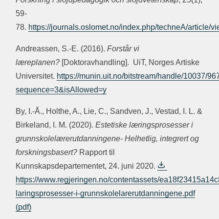
59-
78.
https://journals.oslomet.no/index.php/techneA/article/v
Andreassen, S.-E. (2016).
Forstår vi
læreplanen?
[Doktoravhandling]. UiT, Norges Artiske
Universitet.
https://munin.uit.no/bitstream/handle/10037/96
sequence=3&isAllowed=y
By, I.-Å., Holthe, A., Lie, C., Sandven, J., Vestad, I. L. &
Birkeland, I. M. (2020).
Estetiske læringsprosesser i
grunnskolelærerutdanningene- Helhetlig, integrert og
forskningsbasert?
Rapport til
Kunnskapsdepartementet, 24. juni 2020.
https://www.regjeringen.no/contentassets/ea18f23415a14c
laringsprosesser-i-grunnskolelarerutdanningene.pdf