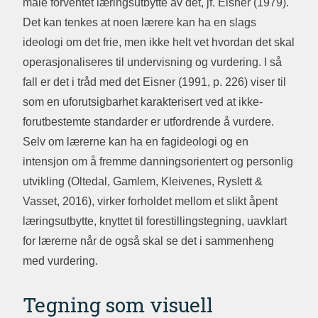
måle forventet læringsutbytte av det, jf. Eisner (1979).
Det kan tenkes at noen lærere kan ha en slags
ideologi om det frie, men ikke helt vet hvordan det skal
operasjonaliseres til undervisning og vurdering. I så
fall er det i tråd med det Eisner (1991, p. 226) viser til
som en uforutsigbarhet karakterisert ved at ikke-
forutbestemte standarder er utfordrende å vurdere.
Selv om lærerne kan ha en fagideologi og en
intensjon om å fremme danningsorientert og personlig
utvikling (Oltedal, Gamlem, Kleivenes, Ryslett &
Vasset, 2016), virker forholdet mellom et slikt åpent
læringsutbytte, knyttet til forestillingstegning, uavklart
for lærerne når de også skal se det i sammenheng
med vurdering.
Tegning som visuell