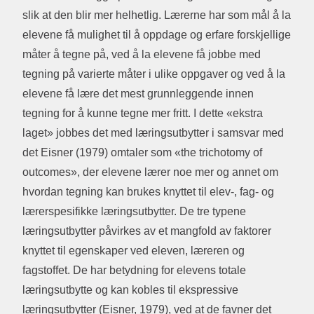
slik at den blir mer helhetlig. Lærerne har som mål å la
elevene få mulighet til å oppdage og erfare forskjellige
måter å tegne på, ved å la elevene få jobbe med
tegning på varierte måter i ulike oppgaver og ved å la
elevene få lære det mest grunnleggende innen
tegning for å kunne tegne mer fritt. I dette «ekstra
laget» jobbes det med læringsutbytter i samsvar med
det Eisner (1979) omtaler som «the trichotomy of
outcomes», der elevene lærer noe mer og annet om
hvordan tegning kan brukes knyttet til elev-, fag- og
lærerspesifikke læringsutbytter. De tre typene
læringsutbytter påvirkes av et mangfold av faktorer
knyttet til egenskaper ved eleven, læreren og
fagstoffet. De har betydning for elevens totale
læringsutbytte og kan kobles til ekspressive
læringsutbytter (Eisner, 1979), ved at de favner det