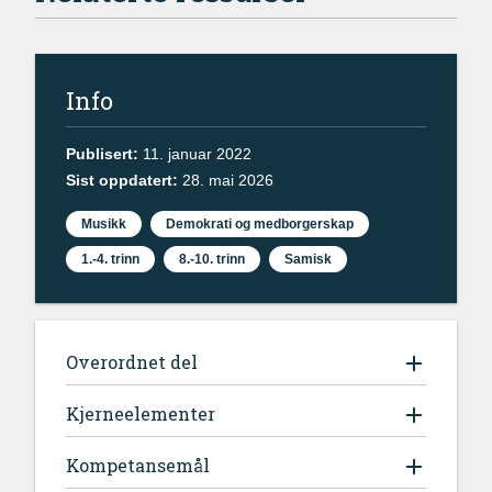
Info
Publisert:
11. januar 2022
Sist oppdatert:
28. mai 2026
Musikk
Demokrati og medborgerskap
1.-4. trinn
8.-10. trinn
Samisk
Overordnet del
Kjerneelementer
Kompetansemål