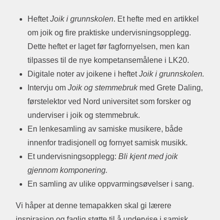
Heftet
Joik i grunnskolen
. Et hefte med en artikkel
om joik og fire praktiske undervisningsopplegg.
Dette heftet er laget før fagfornyelsen, men kan
tilpasses til de nye kompetansemålene i LK20.
Digitale noter av joikene i heftet
Joik i grunnskolen.
Intervju om
Joik og stemmebruk
med Grete Daling,
førstelektor ved Nord universitet som forsker og
underviser i joik og stemmebruk.
En lenkesamling av samiske musikere, både
innenfor tradisjonell og fornyet samisk musikk.
Et undervisningsopplegg:
Bli kjent med joik
gjennom komponering.
En samling av ulike oppvarmingsøvelser i sang.
Vi håper at denne temapakken skal gi lærere
inspirasjon og faglig støtte til å undervise i samisk