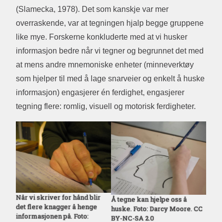
(Slamecka, 1978). Det som kanskje var mer
overraskende, var at tegningen hjalp begge gruppene
like mye. Forskerne konkluderte med at vi husker
informasjon bedre når vi tegner og begrunnet det med
at mens andre mnemoniske enheter (minneverktøy
som hjelper til med å lage snarveier og enkelt å huske
informasjon) engasjerer én ferdighet, engasjerer
tegning flere: romlig, visuell og motorisk ferdigheter.
Når vi skriver for hånd blir
Å tegne kan hjelpe oss å
det flere knagger å henge
huske. Foto: Darcy Moore. CC
informasjonen på. Foto:
BY-NC-SA 2.0