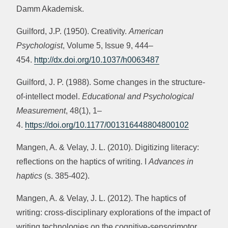
Damm Akademisk.
Guilford, J.P. (1950). Creativity.
American
Psychologist
, Volume 5, Issue 9, 444–
454.
http://dx.doi.org/10.1037/h0063487
Guilford, J. P. (1988). Some changes in the structure-
of-intellect model.
Educational and Psychological
Measurement
, 48(1), 1–
4.
https://doi.org/10.1177/001316448804800102
Mangen, A. & Velay, J. L. (2010). Digitizing literacy:
reflections on the haptics of writing. I
Advances in
haptics
(s. 385-402).
Mangen, A. & Velay, J. L. (2012). The haptics of
writing: cross-disciplinary explorations of the impact of
writing technologies on the cognitive-sensorimotor