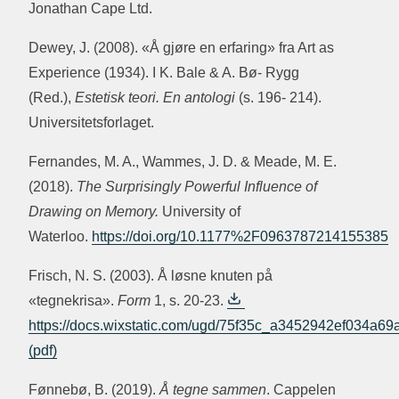
Jonathan Cape Ltd.
Dewey, J. (2008). «Å gjøre en erfaring» fra Art as
Experience (1934). I K. Bale & A. Bø- Rygg
(Red.),
Estetisk teori. En antologi
(s. 196- 214).
Universitetsforlaget.
Fernandes, M. A., Wammes, J. D. & Meade, M. E.
(2018).
The Surprisingly Powerful Influence of
Drawing on Memory.
University of
Waterloo.
https://doi.org/10.1177%2F09637
87
214155385
Frisch, N. S. (2003). Å løsne knuten på
«tegnekrisa».
Form
1, s. 20-23.
https://docs.wixstatic.com/ugd/75f35c_a3452942ef034a69
Fønnebø, B. (2019).
Å tegne sammen
. Cappelen