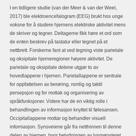
I en tidligere studie (van der Meer & van der Weel,
2017) ble elektroencefalogram (EEG) brukt hos unge
voksne for å studere hjernens elektriske aktivitet mens
de skriver og tegner. Deltagerne fikk høre et ord som
de enten beskrev på tastatur eller tegnet på et
nettbrett. Forskerne fant at ved tegning viste parietale
og oksipitale hjerneregioner høyere aktivitet. De
parietale og oksipitale delene utgjør to av
hovedlappene i hjernen. Parietallappene er sentrale
for oppfattelsen av berøring, romlig og taktil
persepsjon og for mottak og organisering av
språkfunksjoner. Videre har de en viktig rolle i
behandlingen av informasjon knyttet til følesansen.
Occipitallappene mottar og behandler visuell
informasjon. Synsveiene går fra netthinnen til denne
delen av hjernen, hvor betydningen av lysmønsteret