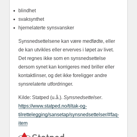
blindhet
svaksynthet
hjernelaterte synsvansker
Synsnedsettelsene kan være medfødte, eller
de kan utvikles eller erverves i løpet av livet.
Det regnes ikke som en synsnedsettelse
dersom synet kan korrigeres med briller eller
kontaktlinser, og det ikke foreligger andre
synsrelaterte utfordringer.
Kilde: Statped (u.å.).
Synsnedsettelser
.
https://www.statped.no/tiltak-og-
tilrettelegging/sansetap/synsnedsettelser/#faq-
item