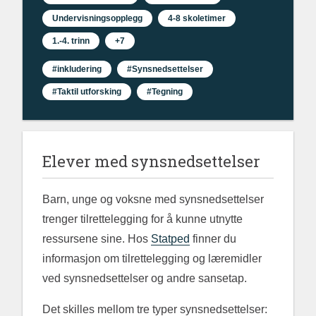
Undervisningsopplegg
4-8 skoletimer
1.-4. trinn
+7
#inkludering
#Synsnedsettelser
#Taktil utforsking
#Tegning
Elever med synsnedsettelser
Barn, unge og voksne med synsnedsettelser
trenger tilrettelegging for å kunne utnytte
ressursene sine. Hos
Statped
finner du
informasjon om tilrettelegging og læremidler
ved synsnedsettelser og andre sansetap.
Det skilles mellom tre typer synsnedsettelser: