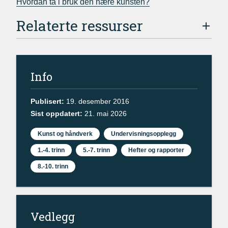
Hvordan ta i bruk den nære kunsten?
Relaterte ressurser
Info
Publisert:
19. desember 2016
Sist oppdatert:
21. mai 2026
Kunst og håndverk
Undervisningsopplegg
1.-4. trinn
5.-7. trinn
Hefter og rapporter
8.-10. trinn
Vedlegg