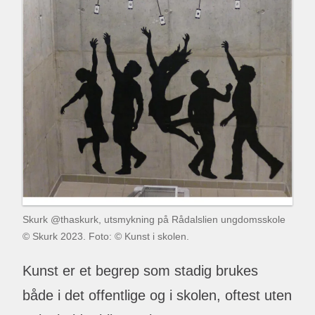
Skurk @thaskurk, utsmykning på Rådalslien ungdomsskole
© Skurk 2023. Foto: © Kunst i skolen.
Kunst er et begrep som stadig brukes
både i det offentlige og i skolen, oftest uten