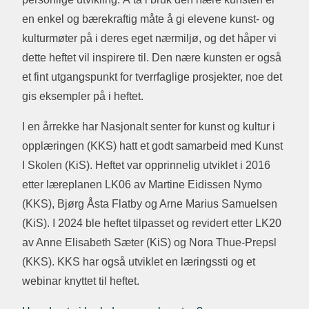
en enkel og bærekraftig måte å gi elevene kunst- og
kulturmøter på i deres eget nærmiljø, og det håper vi
dette heftet vil inspirere til. Den nære kunsten er også
et fint utgangspunkt for tverrfaglige prosjekter, noe det
gis eksempler på i heftet.
I en årrekke har Nasjonalt senter for kunst og kultur i
opplæringen (KKS) hatt et godt samarbeid med Kunst
I Skolen (KiS). Heftet var opprinnelig utviklet i 2016
etter læreplanen LK06 av Martine Eidissen Nymo
(KKS), Bjørg Åsta Flatby og Arne Marius Samuelsen
(KiS). I 2024 ble heftet tilpasset og revidert etter LK20
av Anne Elisabeth Sæter (KiS) og Nora Thue-Prepsl
(KKS). KKS har også utviklet en læringssti og et
webinar knyttet til heftet.