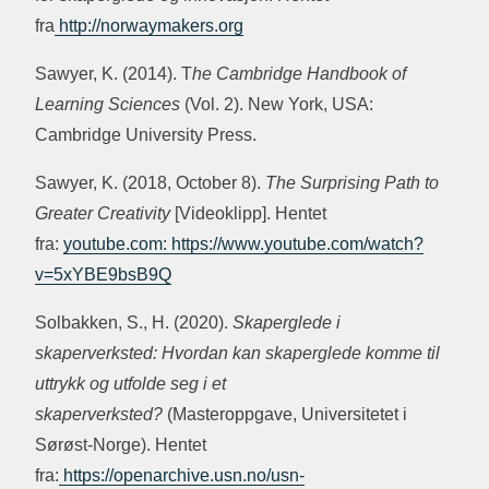
fra
http://norwaymakers.org
Sawyer, K. (2014). T
he Cambridge Handbook of
Learning Sciences
(Vol. 2). New York, USA:
Cambridge University Press.
Sawyer, K. (2018, October 8).
The Surprising Path to
Greater Creativity
[Videoklipp]. Hentet
fra:
youtube.com: https://www.youtube.com/watch?
v=5xYBE9bsB9Q
Solbakken, S., H. (2020).
Skaperglede i
skaperverksted: Hvordan kan skaperglede komme til
uttrykk og utfolde seg i et
skaperverksted?
(Masteroppgave, Universitetet i
Sørøst-Norge). Hentet
fra:
https://openarchive.usn.no/usn-