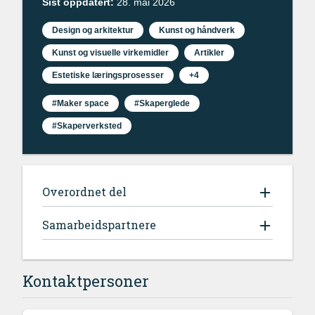
Sist oppdatert:
28. mai 2026
Design og arkitektur
Kunst og håndverk
Kunst og visuelle virkemidler
Artikler
Estetiske læringsprosesser
+4
#Maker space
#Skaperglede
#Skaperverksted
Overordnet del
Samarbeidspartnere
Kontaktpersoner