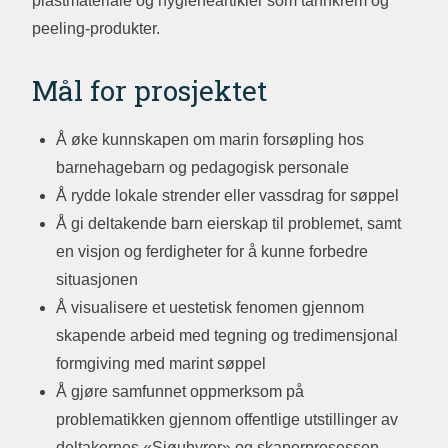
plastmateriale og hygieneartikler som tannkrem og
peeling-produkter.
Mål for prosjektet
Å øke kunnskapen om marin forsøpling hos
barnehagebarn og pedagogisk personale
Å rydde lokale strender eller vassdrag for søppel
Å gi deltakende barn eierskap til problemet, samt
en visjon og ferdigheter for å kunne forbedre
situasjonen
Å visualisere et uestetisk fenomen gjennom
skapende arbeid med tegning og tredimensjonal
formgiving med marint søppel
Å gjøre samfunnet oppmerksom på
problematikken gjennom offentlige utstillinger av
deltakernes «Sjøuhyrer» og skaperprosessen