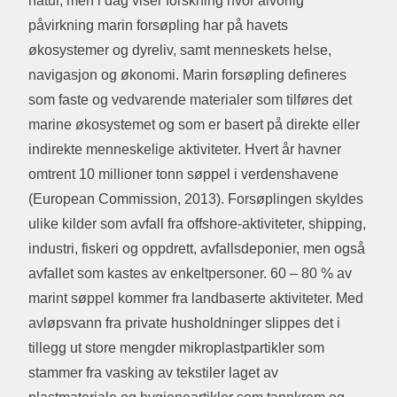
natur, men i dag viser forskning hvor alvorlig
påvirkning marin forsøpling har på havets
økosystemer og dyreliv, samt menneskets helse,
navigasjon og økonomi. Marin forsøpling defineres
som faste og vedvarende materialer som tilføres det
marine økosystemet og som er basert på direkte eller
indirekte menneskelige aktiviteter. Hvert år havner
omtrent 10 millioner tonn søppel i verdenshavene
(European Commission, 2013). Forsøplingen skyldes
ulike kilder som avfall fra offshore-aktiviteter, shipping,
industri, fiskeri og oppdrett, avfallsdeponier, men også
avfallet som kastes av enkeltpersoner. 60 – 80 % av
marint søppel kommer fra landbaserte aktiviteter. Med
avløpsvann fra private husholdninger slippes det i
tillegg ut store mengder mikroplastpartikler som
stammer fra vasking av tekstiler laget av