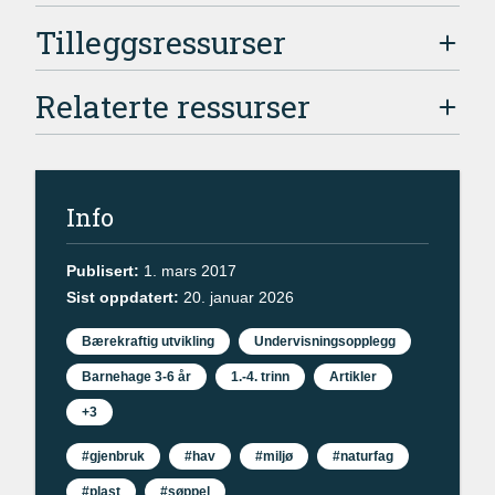
Tilleggsressurser
Relaterte ressurser
Info
Publisert:
1. mars 2017
Sist oppdatert:
20. januar 2026
Bærekraftig utvikling
Undervisningsopplegg
Barnehage 3-6 år
1.-4. trinn
Artikler
+3
#gjenbruk
#hav
#miljø
#naturfag
#plast
#søppel