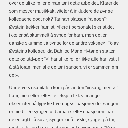
over de ulike rollene man tar i dette arbeidet. Klarer de
som mestrer musikkaktiviteter å inkludere de øvrige
kollegaene godt nok? Tar han plassen fra noen?
Øystein trekker fram at: «flere i personalet sier at det
ikke er så skummelt å synge for barn, men det er
ganske skummelt å synge for de andre voksne». To av
Øysteins kolleger, Ida Dahl og Marjo Hytønen støtter
dette og utdyper: “Vi har ulike roller, ikke alle har lyst til
å stå foran, men alle deltar i sangen, vi er sammen om
det».
Underveis i samtalen kom påstanden “vi sang mer før”
fram, men etter felles refleksjon fikk vi mange
eksempler på typiske hverdagssituasjoner der sangen
er med. De synger for barna i stellesituasjonen, når
de er lagt til å sove, synger for å trøste, synger på tur,
rundt bålet og bruker det spontant i hverdagen. “Vi er