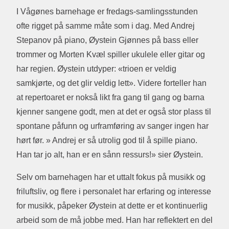
I Vågønes barnehage er fredags-samlingsstunden
ofte rigget på samme måte som i dag. Med Andrej
Stepanov på piano, Øystein Gjønnes på bass eller
trommer og Morten Kvæl spiller ukulele eller gitar og
har regien. Øystein utdyper: «trioen er veldig
samkjørte, og det glir veldig lett». Videre forteller han
at repertoaret er nokså likt fra gang til gang og barna
kjenner sangene godt, men at det er også stor plass til
spontane påfunn og urframføring av sanger ingen har
hørt før. » Andrej er så utrolig god til å spille piano.
Han tar jo alt, han er en sånn ressurs!» sier Øystein.
Selv om barnehagen har et uttalt fokus på musikk og
friluftsliv, og flere i personalet har erfaring og interesse
for musikk, påpeker Øystein at dette er et kontinuerlig
arbeid som de må jobbe med. Han har reflektert en del