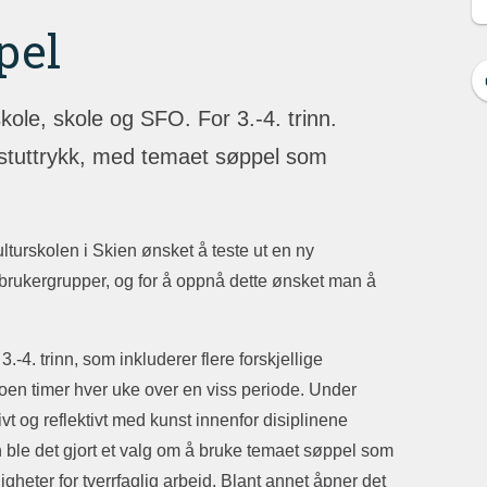
pel
kole, skole og SFO. For 3.-4. trinn.
unstuttrykk, med temaet søppel som
ulturskolen i Skien ønsket å teste ut en ny
ye brukergrupper, og for å oppnå dette ønsket man å
.-4. trinn, som inkluderer flere forskjellige
oen timer hver uke over en viss periode. Under
vt og reflektivt med kunst innenfor disiplinene
n ble det gjort et valg om å bruke temaet søppel som
igheter for tverrfaglig arbeid. Blant annet åpner det