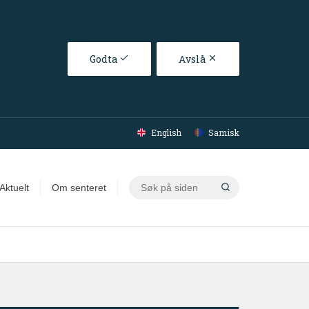
Godta
Avslå
English
Samisk
Søk
Aktuelt
Om senteret
på
siden