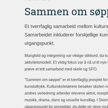
Sammen om søp
Et tverrfaglig samarbeid mellom kulturs
Samarbeidet inkluderer forskjellige k
utgangspunkt.
Mangfold og integrering var viktige stikkord, da k
aktivitetsmodell. Et viktig fokus var å nå ut til n
prøve et tett samarbeid med skole og SFO.
”Sammen om søppel” er et tverrfaglig prosjekt for 3
kunstuttrykk. Kulturskolelærere besøker skolen n
andres veiledning arbeider elevene aktivt, resepti
musikk, drama, dans og visuelle kunstfag. I Skie
utgangspunkt for prosjektet, da dette gir store mul