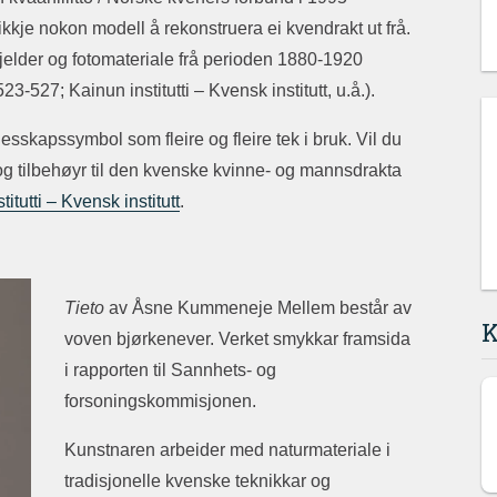
ikkje nokon modell å rekonstruera ei kvendrakt ut frå.
 kjelder og fotomateriale frå perioden 1880-1920
527; Kainun institutti – Kvensk institutt, u.å.).
lesskapssymbol som fleire og fleire tek i bruk. Vil du
 og tilbehøyr til den kvenske kvinne- og mannsdrakta
titutti – Kvensk institutt
.
Tieto
av Åsne Kummeneje Mellem består av
K
voven bjørkenever. Verket smykkar framsida
i rapporten til Sannhets- og
forsoningskommisjonen.
Kunstnaren arbeider med naturmateriale i
tradisjonelle kvenske teknikkar og