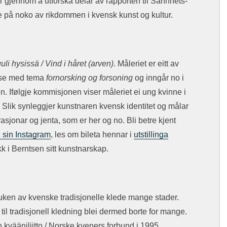
ur gjennom å utforska delar av rapporten til Sannhets-
på noko av rikdommen i kvensk kunst og kultur.
uli hysissä / Vind i håret (arven)
. Måleriet er eitt av
anse med tema
fornorsking og forsoning
og inngår no i
. Ifølgje kommisjonen viser måleriet ei ung kvinne i
. Slik synleggjer kunstnaren kvensk identitet og målar
asjonar og jenta, som er her og no. Bli betre kjent
 sin Instagram
, les om bileta hennar i
utstillinga
kk i Berntsen sitt kunstnarskap.
ken av kvenske tradisjonelle klede mange stader.
til tradisjonell kledning blei dermed borte for mange.
kvääniliitto / Norske kveners forbund i 1995