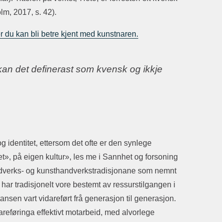
m, 2017, s. 42).
 du kan bli betre kjent med kunstnaren.
kan det definerast som kvensk og ikkje
og identitet, ettersom det ofte er den synlege
et», på eigen kultur», les me i Sannhet og forsoning
andverks- og kunsthandverkstradisjonane som nemnt
har tradisjonelt vore bestemt av ressurstilgangen i
en vart vidareført frå generasjon til generasjon.
eføringa effektivt motarbeid, med alvorlege