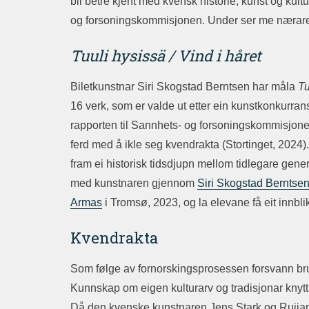
bli betre kjent med kvensk historie, kunst og kult
og forsoningskommisjonen. Under ser me nærare 
Tuuli hysissä / Vind i håret
Biletkunstnar Siri Skogstad Berntsen har måla
Tu
16 verk, som er valde ut etter ein kunstkonkurr
rapporten til Sannhets- og forsoningskommisjonen
ferd med å ikle seg kvendrakta (Stortinget, 2024)
fram ei historisk tidsdjupn mellom tidlegare gener
med kunstnaren gjennom
Siri Skogstad Berntsen
Armas
i Tromsø, 2023, og la elevane få eit innbli
Kvendrakta
Som følge av fornorskingsprosessen forsvann bru
Kunnskap om eigen kulturarv og tradisjonar knytt 
Då den kvenske kunstnaren Jens Stark og Ruijan 