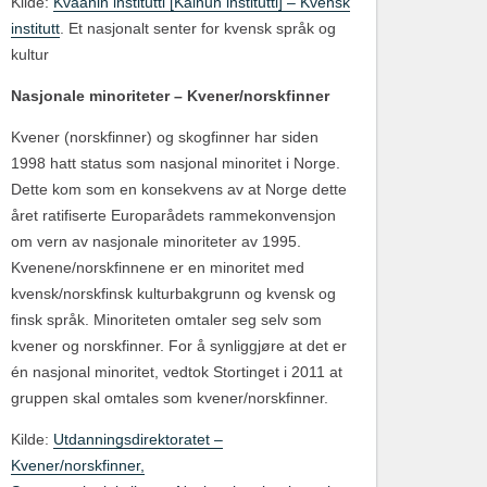
Kilde:
Kväänin institutti [Kainun institutti] – Kvensk
institutt
. Et nasjonalt senter for kvensk språk og
kultur
Nasjonale minoriteter – Kvener/norskfinner
Kvener (norskfinner) og skogfinner har siden
1998 hatt status som nasjonal minoritet i Norge.
Dette kom som en konsekvens av at Norge dette
året ratifiserte Europarådets rammekonvensjon
om vern av nasjonale minoriteter av 1995.
Kvenene/norskfinnene er en minoritet med
kvensk/norskfinsk kulturbakgrunn og kvensk og
finsk språk. Minoriteten omtaler seg selv som
kvener og norskfinner. For å synliggjøre at det er
én nasjonal minoritet, vedtok Stortinget i 2011 at
gruppen skal omtales som kvener/norskfinner.
Kilde:
Utdanningsdirektoratet –
Kvener/norskfinner,