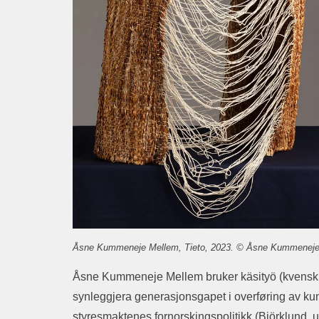
Åsne Kummeneje Mellem, Tieto, 2023. © Åsne Kummeneje 
Åsne Kummeneje Mellem bruker käsityö (kvensk ha
synleggjera generasjonsgapet i overføring av ku
styresmaktenes fornorskingspolitikk (Björklund, u.å