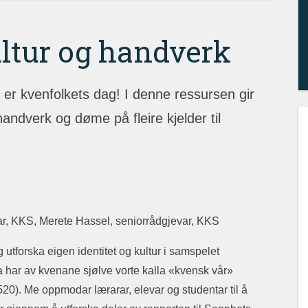
ltur og handverk
er kvenfolkets dag! I denne ressursen gir
 handverk og døme på fleire kjelder til
ar, KKS, Merete Hassel, seniorrådgjevar, KKS
 utforska eigen identitet og kultur i samspelet
a har av kvenane sjølve vorte kalla «kvensk vår»
0). Me oppmodar lærarar, elevar og studentar til å