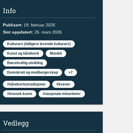
Info
Publisert:
19. februar 2026
Sist oppdatert:
26. mars 2026
Kulturarv (tidligere levende kulturarv)
Kunst og håndverk
Musikk
Bærekraftig utvikling
Demokrati og medborgerskap
+7
#håndverkstradisjoner
#kvener
#kvensk kunst
#nasjonale minoriteter
Vedlegg