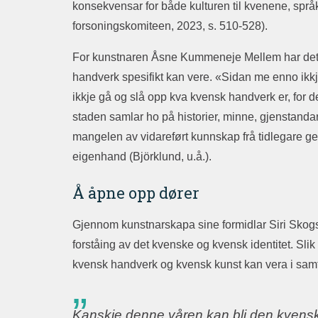
konsekvensar for både kulturen til kvenene, språk
forsoningskomiteen, 2023, s. 510-528).
For kunstnaren Åsne Kummeneje Mellem har det der
handverk spesifikt kan vere. «Sidan me enno ikkje
ikkje gå og slå opp kva kvensk handverk er, for det 
staden samlar ho på historier, minne, gjenstandar
mangelen av vidareført kunnskap frå tidlegare ge
eigenhand (Björklund, u.å.).
Å åpne opp dører
Gjennom kunstnarskapa sine formidlar Siri Sko
forståing av det kvenske og kvensk identitet. Slik
kvensk handverk og kvensk kunst kan vera i samt
Kanskje denne våren kan bli den kvenske