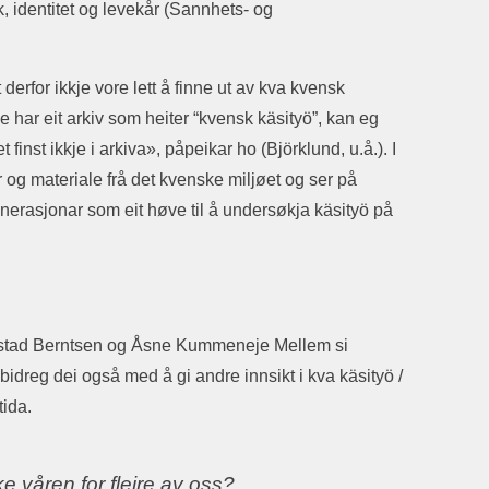
, identitet og levekår (Sannhets- og
for ikkje vore lett å finne ut av kva kvensk
 har eit arkiv som heiter “kvensk käsityö”, kan eg
finst ikkje i arkiva», påpeikar ho (Björklund, u.å.). I
 og materiale frå det kvenske miljøet og ser på
nerasjonar som eit høve til å undersøkja käsityö på
gstad Berntsen og Åsne Kummeneje Mellem si
 bidreg dei også med å gi andre innsikt i kva käsityö /
ida.
 våren for fleire av oss?