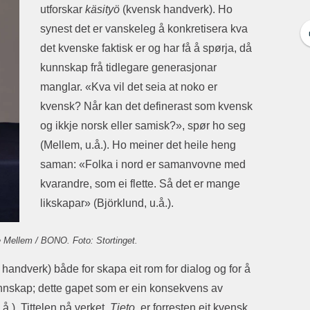
utforskar
käsityö
(kvensk handverk). Ho
synest det er vanskeleg å konkretisera kva
det kvenske faktisk er og har få å spørja, då
kunnskap frå tidlegare generasjonar
manglar. «Kva vil det seia at noko er
kvensk? Når kan det definerast som kvensk
og ikkje norsk eller samisk?», spør ho seg
(Mellem, u.å.). Ho meiner det heile heng
saman: «Folka i nord er samanvovne med
kvarandre, som ei flette. Så det er mange
likskapar» (Björklund, u.å.).
Mellem / BONO. Foto: Stortinget.
ndverk) både for skapa eit rom for dialog og for å
nnskap; dette gapet som er ein konsekvens av
.). Tittelen på verket,
Tieto
, er forresten eit kvensk