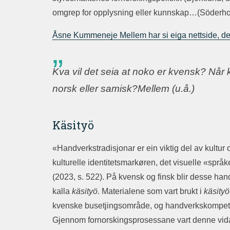
omgrep for opplysning eller kunnskap…(Söderhol
Åsne Kummeneje Mellem har si eiga nettside, der
Kva vil det seia at noko er kvensk? Når 
norsk eller samisk?Mellem (u.å.)
Käsityö
«Handverkstradisjonar er ein viktig del av kultur 
kulturelle identitetsmarkøren, det visuelle «språk
(2023, s. 522). På kvensk og finsk blir desse h
kalla
käsityö
. Materialene som vart brukt i
käsityö
kvenske busetjingsområde, og handverkskompetans
Gjennom fornorskingsprosessane vart denne vidar