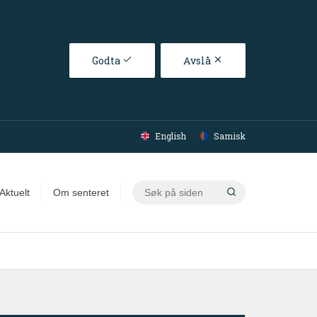
Godta
Avslå
English
Samisk
Søk
Aktuelt
Om senteret
på
siden