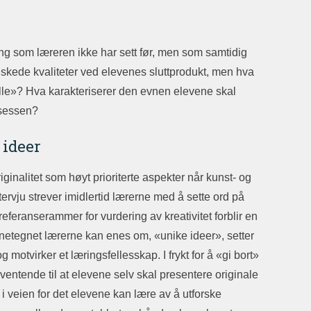
ning som læreren ikke har sett før, men som samtidig
skede kvaliteter ved elevenes sluttprodukt, men hva
fulle»? Hva karakteriserer den evnen elevene skal
osessen?
 ideer
riginalitet som høyt prioriterte aspekter når kunst- og
ervju strever imidlertid lærerne med å sette ord på
feranserammer for vurdering av kreativitet forblir en
nnetegnet lærerne kan enes om, «unike ideer», setter
otvirker et læringsfellesskap. I frykt for å «gi bort»
ventende til at elevene selv skal presentere originale
r i veien for det elevene kan lære av å utforske