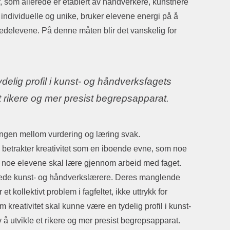
, som allerede er etablert av håndverkere, kunstnere
 individuelle og unike, bruker elevene energi på å
edelevene. På denne måten blir det vanskelig for
delig profil i kunst- og håndverksfagets
et rikere og mer presist begrepsapparat.
lingen mellom vurdering og læring svak.
 betrakter kreativitet som en iboende evne, som noe
er noe elevene skal lære gjennom arbeid med faget.
annede kunst- og håndverkslærere. Deres manglende
t kollektivt problem i fagfeltet, ikke uttrykk for
eativitet skal kunne være en tydelig profil i kunst-
 å utvikle et rikere og mer presist begrepsapparat.