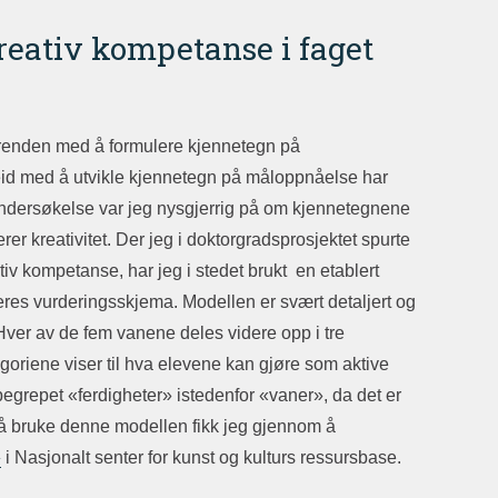
kreativ kompetanse i faget
r trenden med å formulere kjennetegn på
id med å utvikle kjennetegn på måloppnåelse har
y undersøkelse var jeg nysgjerrig på om kjennetegnene
rer kreativitet. Der jeg i doktorgradsprosjektet spurte
tiv kompetanse, har jeg i stedet brukt en etablert
æreres vurderingsskjema. Modellen er svært detaljert og
 Hver av de fem vanene deles videre opp i tre
goriene viser til hva elevene kan gjøre som aktive
begrepet «ferdigheter» istedenfor «vaner», da det er
il å bruke denne modellen fikk jeg gjennom å
»
i Nasjonalt senter for kunst og kulturs ressursbase.