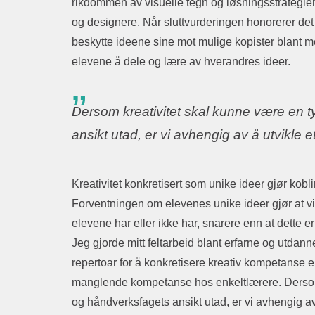
rikdommen av visuelle tegn og løsningsstrategier
og designere. Når sluttvurderingen honorerer det
beskytte ideene sine mot mulige kopister blant m
elevene å dele og lære av hverandres ideer.
Dersom kreativitet skal kunne være en ty
ansikt utad, er vi avhengig av å utvikle 
Kreativitet konkretisert som unike ideer gjør kob
Forventningen om elevenes unike ideer gjør at vi
elevene har eller ikke har, snarere enn at dette 
Jeg gjorde mitt feltarbeid blant erfarne og utd
repertoar for å konkretisere kreativ kompetanse er e
manglende kompetanse hos enkeltlærere. Dersom kr
og håndverksfagets ansikt utad, er vi avhengig av