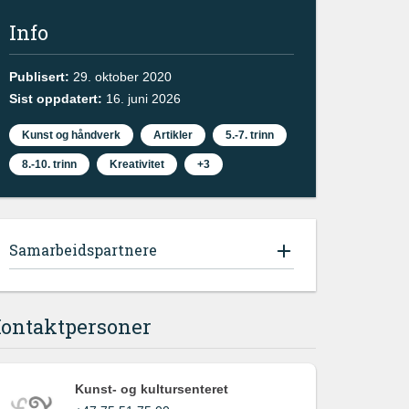
Info
Publisert:
29. oktober 2020
Sist oppdatert:
16. juni 2026
Kunst og håndverk
Artikler
5.-7. trinn
8.-10. trinn
Kreativitet
+3
Samarbeidspartnere
ontaktpersoner
Kunst- og kultursenteret