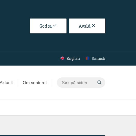
Godta
Avslå
English
Samisk
Søk
Aktuelt
Om senteret
på
siden