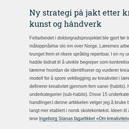
Ny strategi på jakt etter 
kunst og håndverk
Feltarbeidet i doktorgradsprosjektet ble gjort fø
måloppnåelse slo inn over Norge. Lærernes arbe
tvunget frem et rikere språklig repertoar. I en n
hadde bidratt til å utvikle begreper som konkretise
lærerne hvordan de identifiserer og vurderer krea
modell for å spore vektlegging av kreativitet i l
definerer kreativitet gjennom fem vaner (habits).
underkategorier (sub-habits). Disse 15 underkate
handlinger.I denne artikkelen velger jeg å bruke 
langt mer etablert i norsk skolekontekst. Ideen t
lese
Ingeborg Stanas fagartikkel «Om kreativitet