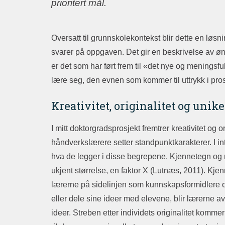
prioritert mål.
Oversatt til grunnskolekontekst blir dette en løs
svarer på oppgaven. Det gir en beskrivelse av øn
er det som har ført frem til «det nye og menings
lære seg, den evnen som kommer til uttrykk i pr
Kreativitet, originalitet og unike
I mitt doktorgradsprosjekt fremtrer kreativitet og o
håndverkslærere setter standpunktkarakterer. I int
hva de legger i disse begrepene. Kjennetegn og re
ukjent størrelse, en faktor X (Lutnæs, 2011). Kje
lærerne på sidelinjen som kunnskapsformidlere og m
eller dele sine ideer med elevene, blir lærerne av
ideer. Streben etter individets originalitet komme