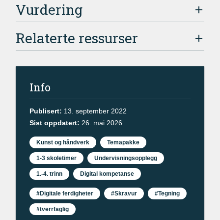
Vurdering
Relaterte ressurser
Info
Publisert:
13. september 2022
Sist oppdatert:
26. mai 2026
Kunst og håndverk
Temapakke
1-3 skoletimer
Undervisningsopplegg
1.-4. trinn
Digital kompetanse
#Digitale ferdigheter
#Skravur
#Tegning
#tverrfaglig