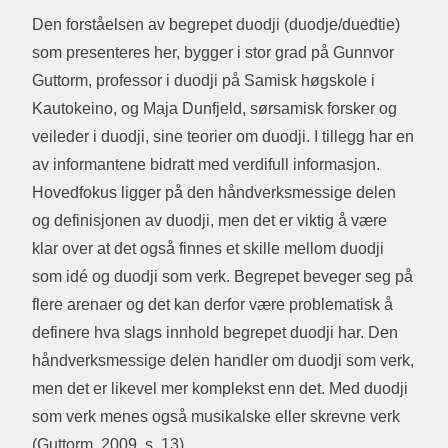
Den forståelsen av begrepet duodji (duodje/duedtie)
som presenteres her, bygger i stor grad på Gunnvor
Guttorm, professor i duodji på Samisk høgskole i
Kautokeino, og Maja Dunfjeld, sørsamisk forsker og
veileder i duodji, sine teorier om duodji. I tillegg har en
av informantene bidratt med verdifull informasjon.
Hovedfokus ligger på den håndverksmessige delen
og definisjonen av duodji, men det er viktig å være
klar over at det også finnes et skille mellom duodji
som idé og duodji som verk. Begrepet beveger seg på
flere arenaer og det kan derfor være problematisk å
definere hva slags innhold begrepet duodji har. Den
håndverksmessige delen handler om duodji som verk,
men det er likevel mer komplekst enn det. Med duodji
som verk menes også musikalske eller skrevne verk
(Guttorm, 2009, s. 13).