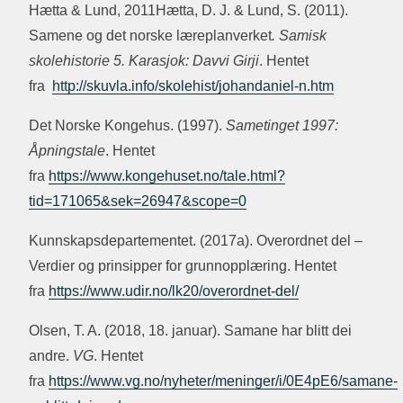
Hætta & Lund, 2011Hætta, D. J. & Lund, S. (2011).
Samene og det norske læreplanverket
. Samisk
skolehistorie 5. Karasjok: Davvi Girji
. Hentet
fra
http://skuvla.info/skolehist/johandaniel-n.htm
Det Norske Kongehus. (1997).
Sametinget 1997:
Åpningstale
. Hentet
fra
https://www.kongehuset.no/tale.html?
tid=171065&sek=26947&scope=0
Kunnskapsdepartementet. (2017a). Overordnet del –
Verdier og prinsipper for grunnopplæring. Hentet
fra
https://www.udir.no/lk20/overordnet-del/
Olsen, T. A. (2018, 18. januar). Samane har blitt dei
andre.
VG
. Hentet
fra
https://www.vg.no/nyheter/meninger/i/0E4pE6/samane-