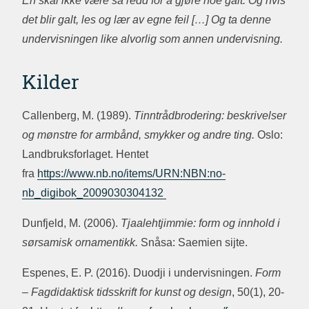
En skal ikke være så redd for å gjøre noe galt. Og hvis
det blir galt, les og lær av egne feil […] Og ta denne
undervisningen like alvorlig som annen undervisning.
Kilder
Callenberg, M. (1989).
Tinntrådbrodering: beskrivelser
og mønstre for armbånd, smykker og andre ting.
Oslo:
Landbruksforlaget. Hentet
fra
https://www.nb.no/items/URN:NBN:no-
nb_digibok_2009030304132
Dunfjeld, M. (2006).
Tjaalehtjimmie: form og innhold i
sørsamisk ornamentikk.
Snåsa: Saemien sijte.
Espenes, E. P. (2016). Duodji i undervisningen.
Form
– Fagdidaktisk tidsskrift for kunst og design
, 50(1), 20-