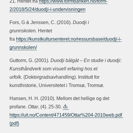
21. Hentet fra
https://www.formbanken.no/form-
2/2018/5/24/duodji-i-undervisningen
Fors, G & Jenssen, C. (2016).
Duodji i
grunnskolen.
Hentet
fra
https://kunstkultursenteret.no/ressursbase/duodji-i-
grunnskolen/
Guttorm, G. (2001).
Duodji bàlgàt – En studie i duodji:
Kunsthåndverk som visuell erfaring hos et
urfolk.
(Doktorgradsavhandling). Institutt for
kunsthistorie, Universitetet i Tromsø, Tromsø.
Hansen, H. H. (2010). Mellom det hellige og det
profane.
Ottar
, (4). 25-30.
https://uit.no/Content/471459/Ottar%204-2010web.pdf