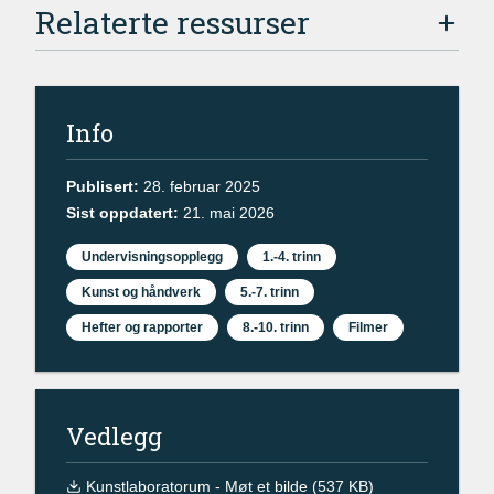
Relaterte ressurser
Info
Publisert:
28. februar 2025
Sist oppdatert:
21. mai 2026
Undervisningsopplegg
1.-4. trinn
Kunst og håndverk
5.-7. trinn
Hefter og rapporter
8.-10. trinn
Filmer
Vedlegg
Kunstlaboratorum - Møt et bilde (537 KB)