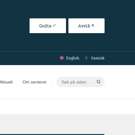
Godta
Avslå
English
Samisk
Søk
Aktuelt
Om senteret
på
siden