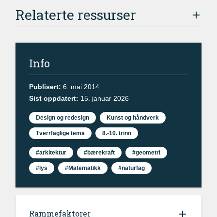
Relaterte ressurser
Info
Publisert:
6. mai 2014
Sist oppdatert:
15. januar 2026
Design og redesign
Kunst og håndverk
Tverrfaglige tema
8.-10. trinn
#arkitektur
#bærekraft
#geometri
#lys
#Matematikk
#naturfag
Rammefaktorer